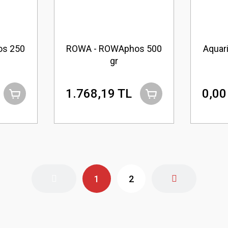
s 250
ROWA - ROWAphos 500
Aquari
gr
1.768,19 TL
0,00
1
2