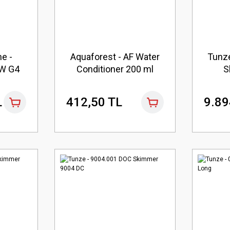
e -
Aquaforest - AF Water
Tunz
FW G4
Conditioner 200 ml
S
L
412,50 TL
9.89