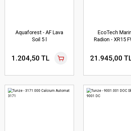
Aquaforest - AF Lava
EcoTech Marin
Soil 5 l
Radion - XR15 
Pro
1.204,50 TL
21.945,00 T