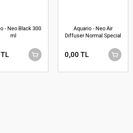
o - Neo Black 300
Aquario - Neo Air
ml
Diffuser Normal Special
L
 TL
0,00 TL