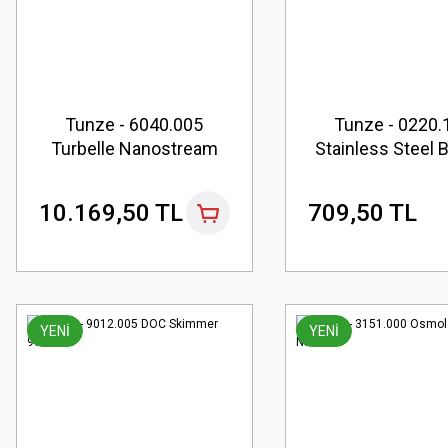
Tunze - 6040.005
Tunze - 0220.
Turbelle Nanostream
Stainless Steel 
6040
3 pcs
10.169,50 TL
709,50 TL
YENİ
YENİ