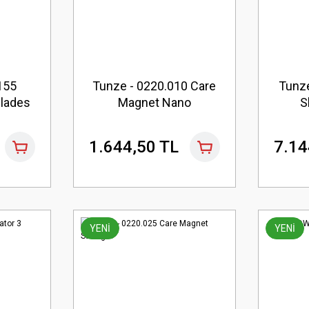
155
Tunze - 0220.010 Care
Tunz
Blades
Magnet Nano
S
1.644,50 TL
7.14
YENİ
YENİ