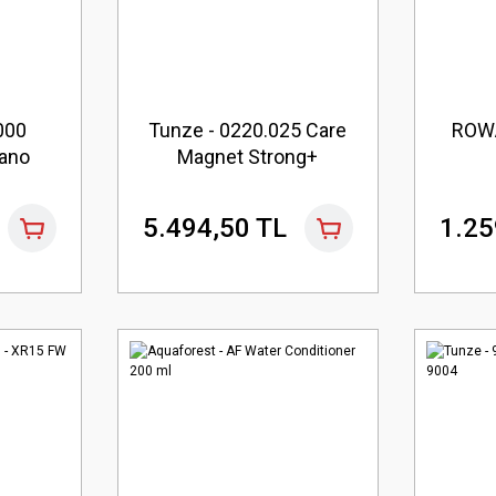
000
Tunze - 0220.025 Care
ROW
ano
Magnet Strong+
5.494,50 TL
1.25