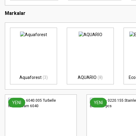
Markalar
Aquaforest
(3)
AQUARİO
(8)
Eco
YENİ
YENİ