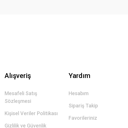
Alışveriş
Yardım
Mesafeli Satış
Hesabım
Sözleşmesi
Sipariş Takip
Kişisel Veriler Politikası
Favorileriniz
Gizlilik ve Güvenlik