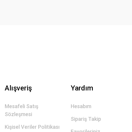
Alışveriş
Yardım
Mesafeli Satış
Hesabım
Sözleşmesi
Sipariş Takip
Kişisel Veriler Politikası
Favorileriniz