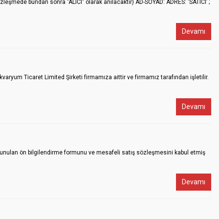
zleşmede bundan sonra "ALICI" olarak anılacaktır) AD-SOYAD: ADRES: ‘SATICI’ ;
Devamı
m Ticaret Limited Şirketi firmamıza aittir ve firmamız tarafından işletilir.
Devamı
unulan ön bilgilendirme formunu ve mesafeli satış sözleşmesini kabul etmiş
Devamı