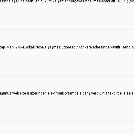
da aşağıda belirtilen hüküm ve şartlar çerçevesinde imzalanmıştır. ‘ALICI’ ; (sö
 Mah. 2464.Sokak No:4/1 şaşmaz Etimesgut/Ankara adresinde kayıtlı Trend Akvaryu
z web sitesi üzerinden elektronik ortamda sipariş verdiğiniz takdirde, size s