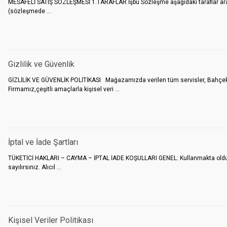
MESAFELİ SATIŞ SÖZLEŞMESİ 1.TARAFLAR İşbu Sözleşme aşağıdaki taraflar arasın
(sözleşmede ...
Gizlilik ve Güvenlik
GİZLİLİK VE GÜVENLİK POLİTİKASI Mağazamızda verilen tüm servisler, Bahçekapı
Firmamız,çeşitli amaçlarla kişisel veri ...
İptal ve İade Şartları
TÜKETİCİ HAKLARI – CAYMA – İPTAL İADE KOŞULLARI GENEL: Kullanmakta olduğunu
sayılırsınız. Alıcıl ...
Kişisel Veriler Politikası