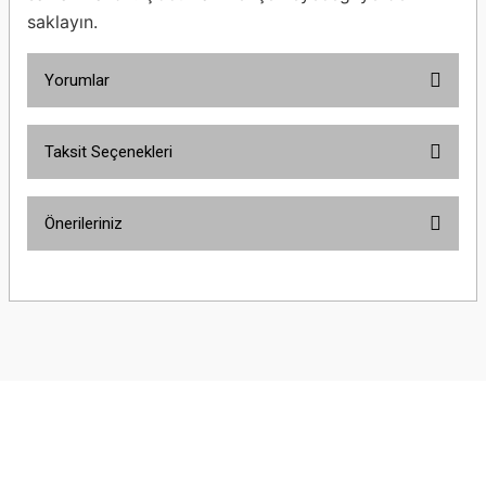
saklayın.
Yorumlar
Taksit Seçenekleri
Bu ürüne ilk yorumu siz yapın!
Önerileriniz
Yorum Yaz
Bu ürünün fiyat bilgisi, resim, ürün açıklamalarında ve diğer konularda
yetersiz gördüğünüz noktaları öneri formunu kullanarak tarafımıza
iletebilirsiniz.
Görüş ve önerileriniz için teşekkür ederiz.
Ürün resmi kalitesiz, bozuk veya görüntülenemiyor.
Ürün açıklamasında eksik bilgiler bulunuyor.
Ürün bilgilerinde hatalar bulunuyor.
Ürün fiyatı diğer sitelerden daha pahalı.