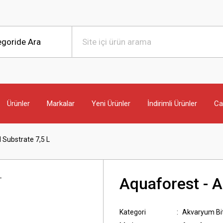
Ürünler
Markalar
Yeni Ürünler
İndirimli Ürünler
Can
 Substrate 7,5 L
Aquaforest - A
Kategori
Akvaryum Bit