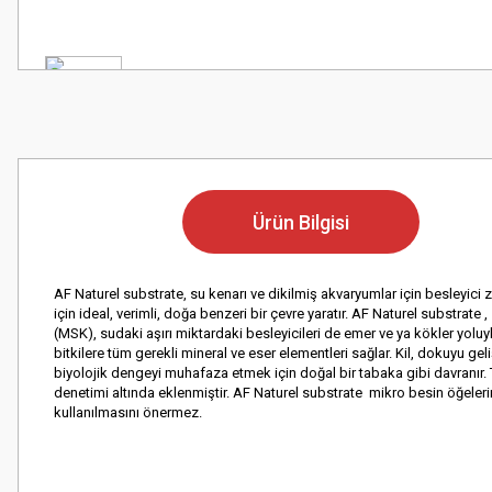
Ürün Bilgisi
AF Naturel substrate, su kenarı ve dikilmiş akvaryumlar için besleyici z
için ideal, verimli, doğa benzeri bir çevre yaratır. AF Naturel substrate
(MSK), sudaki aşırı miktardaki besleyicileri de emer ve ya kökler yoluyla
bitkilere tüm gerekli mineral ve eser elementleri sağlar. Kil, dokuyu g
biyolojik dengeyi muhafaza etmek için doğal bir tabaka gibi davranır. 
denetimi altında eklenmiştir. AF Naturel substrate mikro besin öğeler
kullanılmasını önermez.