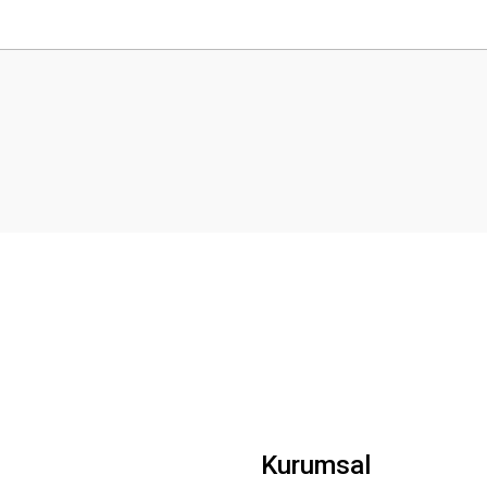
 yetersiz gördüğünüz noktaları öneri formunu kullanarak tarafımıza iletebilirsini
Bu ürüne ilk yorumu siz yapın!
Yorum Yaz
Gönder
Kurumsal