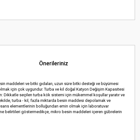
Önerileriniz
esin maddeleri ve bitki gıdaları, uzun süre bitki desteği ve büyümesi
mcı olmak için çok uygundur. Turba ve kil doğal Katyon Değişim Kapasitesi
ları: Dikkatle seçilen turba kök sistemi için mükemmel koşullar yaratır ve
 şekilde, turba - kil, fazla miktarda besin maddesi depolamak ve
n esans elementlerinin bolluğundan emin olmak için laboratuvar
me belirtileri göstermedikçe, mikro besin maddeleri içeren gübrelerin