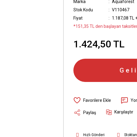
Marka
Aquaforest
Stok Kodu
V110467
Fiyat
1.187,08 TL 
*151,35 TL den başlayan taksitler
1.424,50 TL
Gel
Yo
Karşılaştır
Paylaş
Hızlı Gönderi
Stoktan