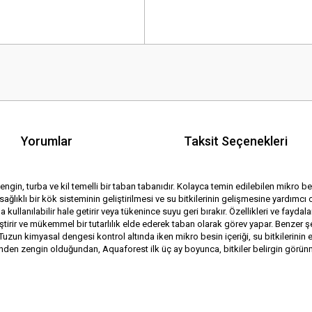
Yorumlar
Taksit Seçenekleri
engin, turba ve kil temelli bir taban tabanıdır. Kolayca temin edilebilen mikro b
 , sağlıklı bir kök sisteminin geliştirilmesi ve su bitkilerinin gelişmesine yardı
 kullanılabilir hale getirir veya tükenince suyu geri bırakır. Özellikleri ve fayda
eliştirir ve mükemmel bir tutarlılık elde ederek taban olarak görev yapar. Benzer
Tuzun kimyasal dengesi kontrol altında iken mikro besin içeriği, su bitkilerini
inden zengin olduğundan, Aquaforest ilk üç ay boyunca, bitkiler belirgin görün