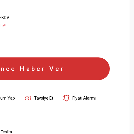
+ KDV
le!!
ince Haber Ver
rum Yap
Tavsiye Et
Fiyatı Alarmı
 Teslim