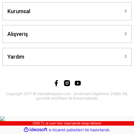
Kurumsal
Alışveriş
Yardım
Copyright 2017 © trendakvaryum.com - Kredi kartı bilgileriniz 256Bit SSL
güvenlik sertifikası ile korunmaktadır.
3000 TL ve üzeri tüm siparişlerde kargo bedava!
ideasoft
ile
e-
hazırlandı.