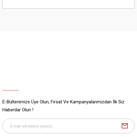
Bu ürünün fiyat bilgisi, resim, ürün açıklamalarında ve diğer konularda
yetersiz gördüğünüz noktaları öneri formunu kullanarak tarafımıza
iletebilirsiniz.
Görüş ve önerileriniz için teşekkür ederiz.
Ürün resmi kalitesiz, bozuk veya görüntülenemiyor.
Ürün açıklamasında eksik bilgiler bulunuyor.
Ürün bilgilerinde hatalar bulunuyor.
Ürün fiyatı diğer sitelerden daha pahalı.
Bu ürüne benzer farklı alternatifler olmalı.
E-Bültenimize Üye Olun, Fırsat Ve Kampanyalarımızdan İlk Siz
Gönder
Haberdar Olun !