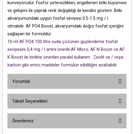
konveyörüdür. Fosfor yetersizlikleri, engellenen bitki büyümesi
ve gelişimi ile yaprak renk değişikliği ile kendini gösterir. Bitki
akvaryumundaki uygun fosfat seviyesi 0.5-1.5 mg / l
olmalıdır. AF PO4 Boost, akvaryumdaki doğru fosfat içeriğini
sağlayan bir formüldür.
10 ml AF PO4 100 litre suda çözünen güçlendirme fosfat
seviyesini 0,4 mg / l artırır.önerilir.AF Micro, AF N Boost ve AF
K Boost ile birlikte önerilen paralel kullanım . Zeolit ​​ve / veya
karbon gibi emici maddeler formülün etkililiğini azaltabilir.
Yorumlar
Taksit Seçenekleri
Bu ürüne ilk yorumu siz yapın!
Önerileriniz
Yorum Yaz