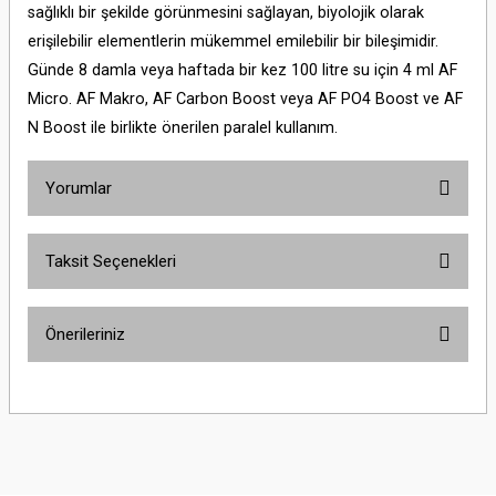
sağlıklı bir şekilde görünmesini sağlayan, biyolojik olarak
erişilebilir elementlerin mükemmel emilebilir bir bileşimidir.
Günde 8 damla veya haftada bir kez 100 litre su için 4 ml AF
Micro. AF Makro, AF Carbon Boost veya AF PO4 Boost ve AF
N Boost ile birlikte önerilen paralel kullanım.
Yorumlar
Taksit Seçenekleri
Bu ürüne ilk yorumu siz yapın!
Önerileriniz
Yorum Yaz
Bu ürünün fiyat bilgisi, resim, ürün açıklamalarında ve diğer konularda
yetersiz gördüğünüz noktaları öneri formunu kullanarak tarafımıza
iletebilirsiniz.
Görüş ve önerileriniz için teşekkür ederiz.