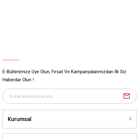
Ürün resmi kalitesiz, bozuk veya görüntülenemiyor.
Ürün açıklamasında eksik bilgiler bulunuyor.
Ürün bilgilerinde hatalar bulunuyor.
Ürün fiyatı diğer sitelerden daha pahalı.
Bu ürüne benzer farklı alternatifler olmalı.
E-Bültenimize Üye Olun, Fırsat Ve Kampanyalarımızdan İlk Siz
Gönder
Haberdar Olun !
Kurumsal