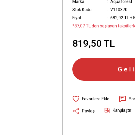
Marka
Aquaforest
Stok Kodu
V110370
Fiyat
682,92 TL + 
*87,07 TL den başlayan taksitlerle
819,50 TL
Gel
Yo
Karşılaştır
Paylaş