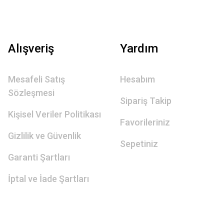
Alışveriş
Yardım
Mesafeli Satış
Hesabım
Sözleşmesi
Sipariş Takip
Kişisel Veriler Politikası
Favorileriniz
Gizlilik ve Güvenlik
Sepetiniz
Garanti Şartları
İptal ve İade Şartları