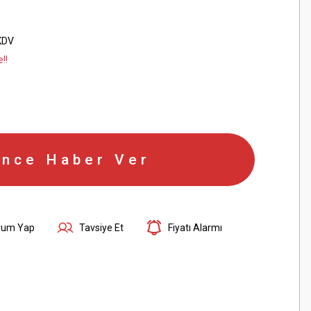
KDV
!!
ince Haber Ver
rum Yap
Tavsiye Et
Fiyatı Alarmı