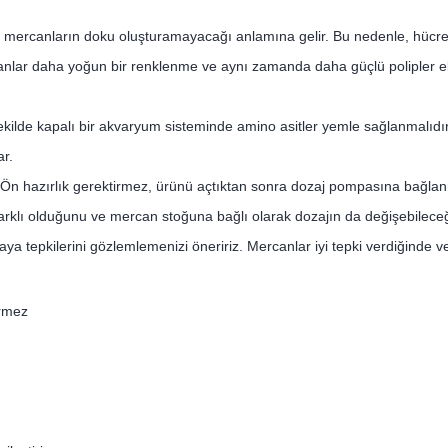
n mercanların doku oluşturamayacağı anlamına gelir. Bu nedenle, hücre
anlar daha yoğun bir renklenme ve aynı zamanda daha güçlü polipler e
ekilde kapalı bir akvaryum sisteminde amino asitler yemle sağlanmalıdır
r.
. Ön hazırlık gerektirmez, ürünü açtıktan sonra dozaj pompasına bağl
lı olduğunu ve mercan stoğuna bağlı olarak dozajın da değişebileceği
aya tepkilerini gözlemlemenizi öneririz. Mercanlar iyi tepki verdiğinde 
irmez