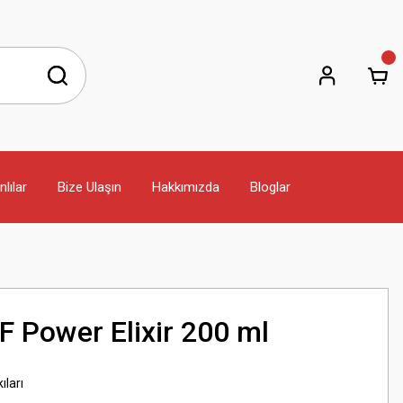
lılar
Bize Ulaşın
Hakkımızda
Bloglar
F Power Elixir 200 ml
ıları