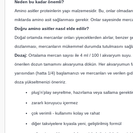
Neden bu kadar önemli?
Amino asitler proteinlerin yapı malzemesidir. Bu, onlar olmada
miktarda amino asit sağlanması gerekir. Onlar sayesinde merc
Doğru amino asitler nasıl elde edilir?
Doğal ortamda mercanlar onları yiyeceklerden alırlar, benzer ş
dozlanması, mercanların mükemmel durumda tutulmasını sağla
Dozaj:
Ortalama mercan sayısı ile 4 ml / 100 l akvaryum suyu
önerilen dozun tamamını akvaryuma dökün. Her akvaryumun fark
yarısından (hatta 1/4) başlamanızı ve mercanları ve verilen gıd
doza yükseltmenizi öneririz.
plug'n'play seyreltme, hazırlama veya sallama gerekt
zararlı koruyucu içermez
çok verimli - kullanımı kolay ve rahat
diğer takviyelere kıyasla yeni, geliştirilmiş formül