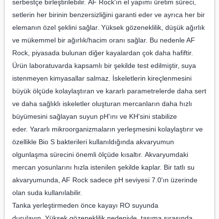
serbestçe birleştirilebilir. AF Rock'ın el yapımı üretim süreci,
setlerin her birinin benzersizliğini garanti eder ve ayrıca her bir
elemanın özel şeklini sağlar. Yüksek gözeneklilik, düşük ağırlık
ve mükemmel bir ağırlık/hacim oranı sağlar. Bu nedenle AF
Rock, piyasada bulunan diğer kayalardan çok daha hafiftir.
Ürün laboratuvarda kapsamlı bir şekilde test edilmiştir, suya
istenmeyen kimyasallar salmaz. İskeletlerin kireçlenmesini
büyük ölçüde kolaylaştıran ve kararlı parametrelerde daha sert
ve daha sağlıklı iskeletler oluşturan mercanların daha hızlı
büyümesini sağlayan suyun pH'ını ve KH'sini stabilize
eder. Yararlı mikroorganizmaların yerleşmesini kolaylaştırır ve
özellikle Bio S bakterileri kullanıldığında akvaryumun
olgunlaşma sürecini önemli ölçüde kısaltır. Akvaryumdaki
mercan yosunlarını hızla istenilen şekilde kaplar. Bir tatlı su
akvaryumunda, AF Rock sadece pH seviyesi 7.0'ın üzerinde
olan suda kullanılabilir.
Tanka yerleştirmeden önce kayayı RO suyunda
durulayın. Yüksek gözeneklilik nedeniyle, taşıma sırasında