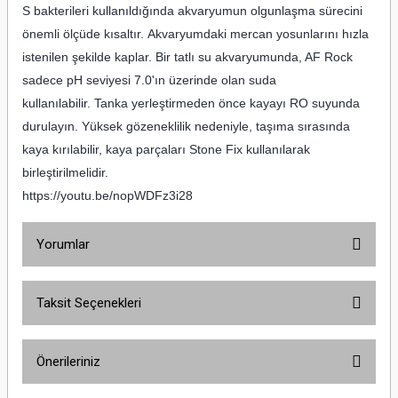
S bakterileri kullanıldığında akvaryumun olgunlaşma sürecini
önemli ölçüde kısaltır. Akvaryumdaki mercan yosunlarını hızla
istenilen şekilde kaplar. Bir tatlı su akvaryumunda, AF Rock
sadece pH seviyesi 7.0'ın üzerinde olan suda
kullanılabilir. Tanka yerleştirmeden önce kayayı RO suyunda
durulayın. Yüksek gözeneklilik nedeniyle, taşıma sırasında
kaya kırılabilir, kaya parçaları Stone Fix kullanılarak
birleştirilmelidir.
https://youtu.be/nopWDFz3i28
Yorumlar
Taksit Seçenekleri
Bu ürüne ilk yorumu siz yapın!
Önerileriniz
Yorum Yaz