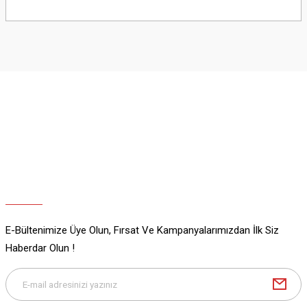
Bu ürünün fiyat bilgisi, resim, ürün açıklamalarında ve diğer konularda
yetersiz gördüğünüz noktaları öneri formunu kullanarak tarafımıza
iletebilirsiniz.
Görüş ve önerileriniz için teşekkür ederiz.
Ürün resmi kalitesiz, bozuk veya görüntülenemiyor.
Ürün açıklamasında eksik bilgiler bulunuyor.
Ürün bilgilerinde hatalar bulunuyor.
Ürün fiyatı diğer sitelerden daha pahalı.
Bu ürüne benzer farklı alternatifler olmalı.
E-Bültenimize Üye Olun, Fırsat Ve Kampanyalarımızdan İlk Siz
Gönder
Haberdar Olun !