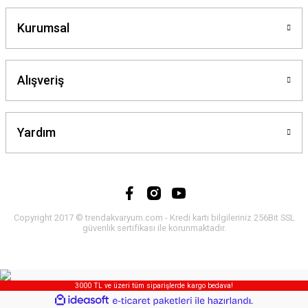
Kurumsal
Alışveriş
Yardım
Copyright 2017 © trendakvaryum.com - Kredi kartı bilgileriniz 256Bit SSL
güvenlik sertifikası ile korunmaktadır.
3000 TL ve üzeri tüm siparişlerde kargo bedava!
ideasoft
ile
e-