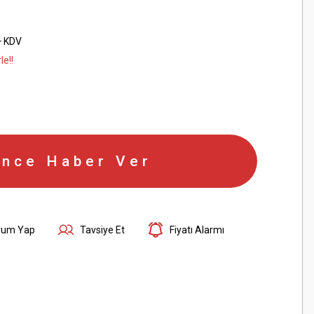
+ KDV
le!!
ince Haber Ver
rum Yap
Tavsiye Et
Fiyatı Alarmı