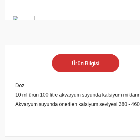
Ürün Bilgisi
Doz:
10 ml ürün 100 litre akvaryum suyunda kalsiyum miktarını
Akvaryum suyunda önerilen kalsiyum seviyesi 380 - 460 m
Bu ürünün fiyat bilgisi, resim, ürün açıklamalarında ve diğer konularda
Görüş ve önerileriniz için teşekkür ederiz.