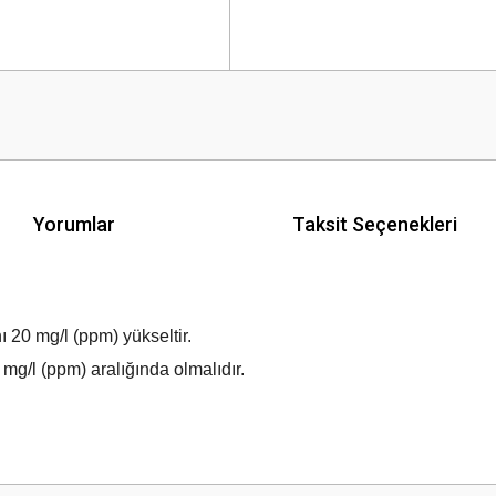
Yorumlar
Taksit Seçenekleri
 20 mg/l (ppm) yükseltir.
g/l (ppm) aralığında olmalıdır.
 yetersiz gördüğünüz noktaları öneri formunu kullanarak tarafımıza iletebilirsini
Bu ürüne ilk yorumu siz yapın!