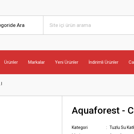
Ürünler
Markalar
Yeni Ürünler
İndirimli Ürünler
Can
 l
Aquaforest - C
Kategori
Tuzlu Su Katk