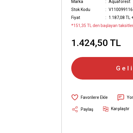
Marka
Aquaforest
Stok Kodu
V110099116
Fiyat
1.187,08 TL 
*151,35 TL den başlayan taksitler
1.424,50 TL
Gel
Yo
Karşılaştır
Paylaş