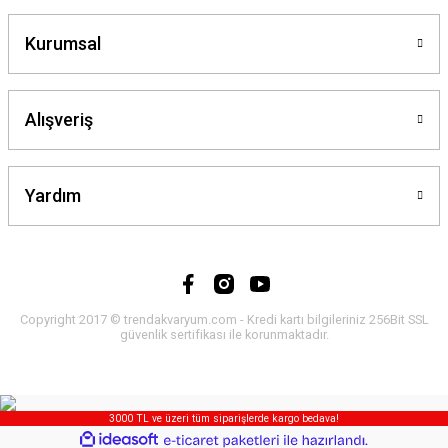
Kurumsal
Alışveriş
Yardım
Copyright 2017 © trendakvaryum.com - Kredi kartı bilgileriniz 256Bit SSL
güvenlik sertifikası ile korunmaktadır.
3000 TL ve üzeri tüm siparişlerde kargo bedava!
ideasoft
ile
e-