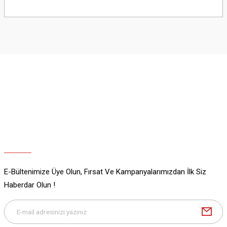
Bu ürünün fiyat bilgisi, resim, ürün açıklamalarında ve diğer konularda
yetersiz gördüğünüz noktaları öneri formunu kullanarak tarafımıza
iletebilirsiniz.
Görüş ve önerileriniz için teşekkür ederiz.
Ürün resmi kalitesiz, bozuk veya görüntülenemiyor.
Ürün açıklamasında eksik bilgiler bulunuyor.
Ürün bilgilerinde hatalar bulunuyor.
Ürün fiyatı diğer sitelerden daha pahalı.
Bu ürüne benzer farklı alternatifler olmalı.
E-Bültenimize Üye Olun, Fırsat Ve Kampanyalarımızdan İlk Siz
Gönder
Haberdar Olun !