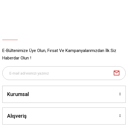
Ürün bilgilerinde hatalar bulunuyor.
Ürün fiyatı diğer sitelerden daha pahalı.
Bu ürüne benzer farklı alternatifler olmalı.
E-Bültenimize Üye Olun, Fırsat Ve Kampanyalarımızdan İlk Siz
Gönder
Haberdar Olun !
Kurumsal
Alışveriş