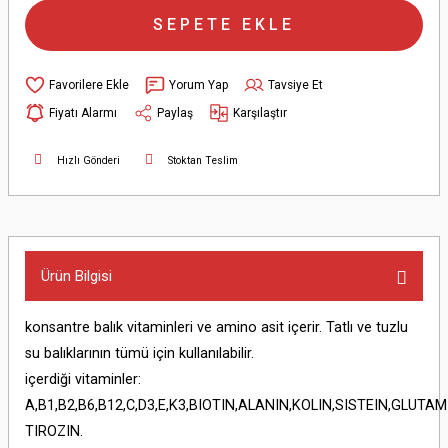
SEPETE EKLE
Yorum Yap
Tavsiye Et
Fiyatı Alarmı
Paylaş
Karşılaştır
Hızlı Gönderi
Stoktan Teslim
Ürün Bilgisi
konsantre balık vitaminleri ve amino asit içerir. Tatlı ve tuzlu
su balıklarının tümü için kullanılabilir.
içerdiği vitaminler:
A,B1,B2,B6,B12,C,D3,E,K3,BIOTIN,ALANIN,KOLIN,SISTEIN,GLUTAMI
TIROZIN.