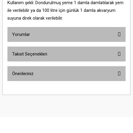
Kullanım şekli: Dondurulmuş yeme 1 damla damlatılarak yem
ile verilebilir ya da 100 litre için günlük 1 damla akvaryum
suyuna direk olarak verilebilir.
Yorumlar
Taksit Seçenekleri
Bu ürüne ilk yorumu siz yapın!
Önerileriniz
Yorum Yaz
Bu ürünün fiyat bilgisi, resim, ürün açıklamalarında ve diğer konularda
yetersiz gördüğünüz noktaları öneri formunu kullanarak tarafımıza
iletebilirsiniz.
Görüş ve önerileriniz için teşekkür ederiz.
Ürün resmi kalitesiz, bozuk veya görüntülenemiyor.
Ürün açıklamasında eksik bilgiler bulunuyor.