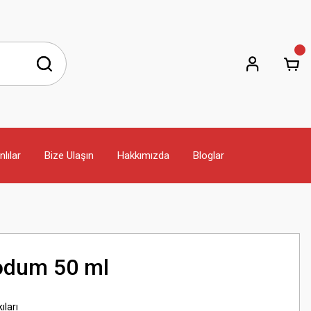
lılar
Bize Ulaşın
Hakkımızda
Bloglar
Iodum 50 ml
ıları