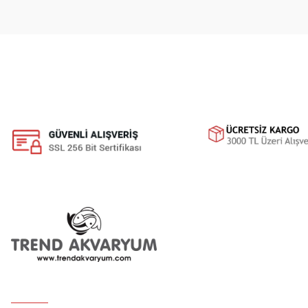
Ürün fiyatı diğer sitelerden daha pahalı.
Bu ürüne benzer farklı alternatifler olmalı.