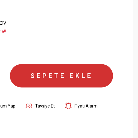
KDV
le!!
SEPETE EKLE
rum Yap
Tavsiye Et
Fiyatı Alarmı