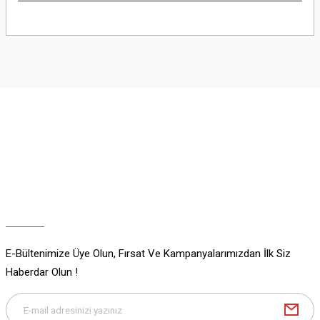
Bu ürünün fiyat bilgisi, resim, ürün açıklamalarında ve diğer konularda
yetersiz gördüğünüz noktaları öneri formunu kullanarak tarafımıza
iletebilirsiniz.
Görüş ve önerileriniz için teşekkür ederiz.
Ürün resmi kalitesiz, bozuk veya görüntülenemiyor.
Ürün açıklamasında eksik bilgiler bulunuyor.
Ürün bilgilerinde hatalar bulunuyor.
Ürün fiyatı diğer sitelerden daha pahalı.
Bu ürüne benzer farklı alternatifler olmalı.
E-Bültenimize Üye Olun, Fırsat Ve Kampanyalarımızdan İlk Siz
Gönder
Haberdar Olun !