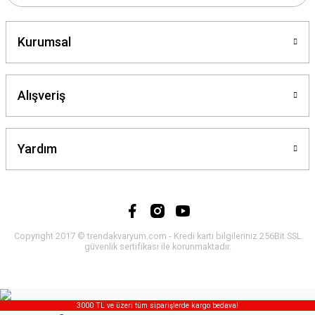
Kurumsal
Alışveriş
Yardım
Copyright 2017 © trendakvaryum.com - Kredi kartı bilgileriniz 256Bit SSL
güvenlik sertifikası ile korunmaktadır.
3000 TL ve üzeri tüm siparişlerde kargo bedava!