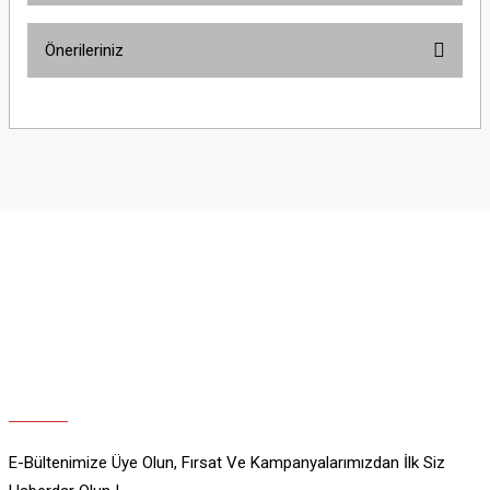
Önerileriniz
Yorum Yaz
Bu ürünün fiyat bilgisi, resim, ürün açıklamalarında ve diğer konularda
yetersiz gördüğünüz noktaları öneri formunu kullanarak tarafımıza
iletebilirsiniz.
Görüş ve önerileriniz için teşekkür ederiz.
Ürün resmi kalitesiz, bozuk veya görüntülenemiyor.
Ürün açıklamasında eksik bilgiler bulunuyor.
Ürün bilgilerinde hatalar bulunuyor.
Ürün fiyatı diğer sitelerden daha pahalı.
Bu ürüne benzer farklı alternatifler olmalı.
E-Bültenimize Üye Olun, Fırsat Ve Kampanyalarımızdan İlk Siz
Gönder