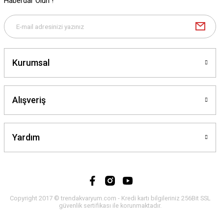
Haberdar Olun !
Kurumsal
Alışveriş
Yardım
Copyright 2017 © trendakvaryum.com - Kredi kartı bilgileriniz 256Bit SSL
güvenlik sertifikası ile korunmaktadır.