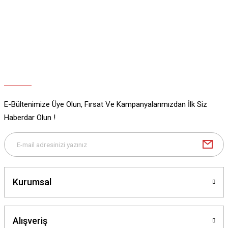
Ürün açıklamasında eksik bilgiler bulunuyor.
Ürün bilgilerinde hatalar bulunuyor.
Ürün fiyatı diğer sitelerden daha pahalı.
Bu ürüne benzer farklı alternatifler olmalı.
E-Bültenimize Üye Olun, Fırsat Ve Kampanyalarımızdan İlk Siz
Gönder
Haberdar Olun !
Kurumsal
Alışveriş