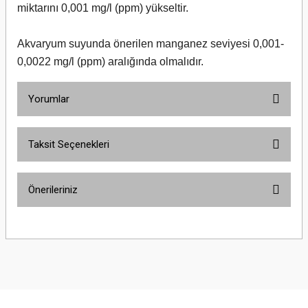
miktarını 0,001 mg/l (ppm) yükseltir.
Akvaryum suyunda önerilen manganez seviyesi 0,001-
0,0022 mg/l (ppm) aralığında olmalıdır.
Yorumlar
Taksit Seçenekleri
Bu ürüne ilk yorumu siz yapın!
Önerileriniz
Yorum Yaz
Bu ürünün fiyat bilgisi, resim, ürün açıklamalarında ve diğer konularda
yetersiz gördüğünüz noktaları öneri formunu kullanarak tarafımıza
iletebilirsiniz.
Görüş ve önerileriniz için teşekkür ederiz.
Ürün resmi kalitesiz, bozuk veya görüntülenemiyor.