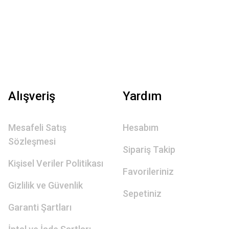
Alışveriş
Yardım
Mesafeli Satış
Hesabım
Sözleşmesi
Sipariş Takip
Kişisel Veriler Politikası
Favorileriniz
Gizlilik ve Güvenlik
Sepetiniz
Garanti Şartları