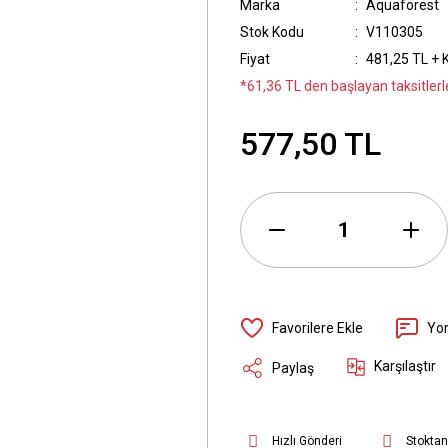
Marka
Aquaforest
Stok Kodu
V110305
Fiyat
481,25 TL + 
*61,36 TL den başlayan taksitlerle
577,50 TL
Yo
Karşılaştır
Paylaş
Hızlı Gönderi
Stoktan