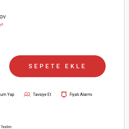
KDV
!!
SEPETE EKLE
rum Yap
Tavsiye Et
Fiyatı Alarmı
 Teslim