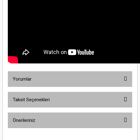
Yorumlar
Taksit Seçenekleri
Bu ürüne ilk yorumu siz yapın!
Önerileriniz
Yorum Yaz
Bu ürünün fiyat bilgisi, resim, ürün açıklamalarında ve diğer konularda