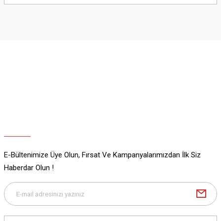
yetersiz gördüğünüz noktaları öneri formunu kullanarak tarafımıza
iletebilirsiniz.
Görüş ve önerileriniz için teşekkür ederiz.
Ürün resmi kalitesiz, bozuk veya görüntülenemiyor.
Ürün açıklamasında eksik bilgiler bulunuyor.
Ürün bilgilerinde hatalar bulunuyor.
Ürün fiyatı diğer sitelerden daha pahalı.
Bu ürüne benzer farklı alternatifler olmalı.
E-Bültenimize Üye Olun, Fırsat Ve Kampanyalarımızdan İlk Siz
Gönder
Haberdar Olun !