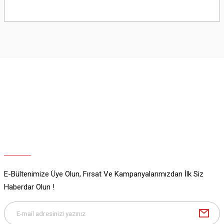
Bu ürünün fiyat bilgisi, resim, ürün açıklamalarında ve diğer konularda
yetersiz gördüğünüz noktaları öneri formunu kullanarak tarafımıza
iletebilirsiniz.
Görüş ve önerileriniz için teşekkür ederiz.
Ürün resmi kalitesiz, bozuk veya görüntülenemiyor.
Ürün açıklamasında eksik bilgiler bulunuyor.
Ürün bilgilerinde hatalar bulunuyor.
Ürün fiyatı diğer sitelerden daha pahalı.
Bu ürüne benzer farklı alternatifler olmalı.
E-Bültenimize Üye Olun, Fırsat Ve Kampanyalarımızdan İlk Siz
Gönder
Haberdar Olun !