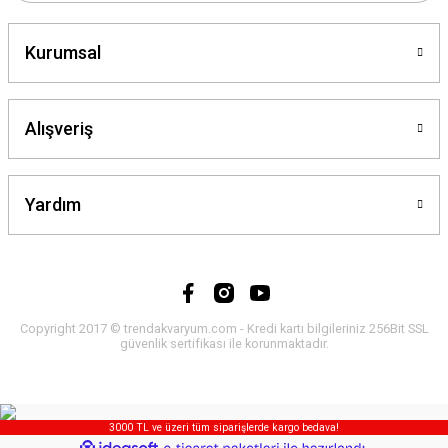
Kurumsal
Alışveriş
Yardım
Copyright 2017 © trendakvaryum.com - Kredi kartı bilgileriniz 256Bit SSL
güvenlik sertifikası ile korunmaktadır.
3000 TL ve üzeri tüm siparişlerde kargo bedava!
ideasoft
ile