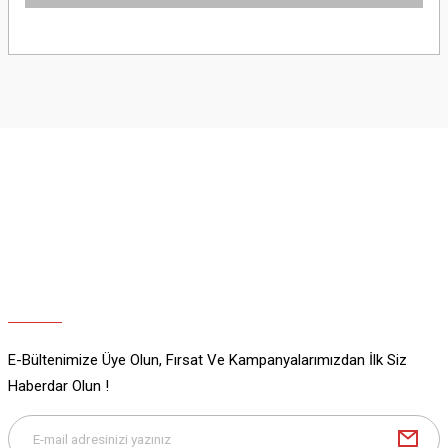
Bu ürünün fiyat bilgisi, resim, ürün açıklamalarında ve diğer konularda
yetersiz gördüğünüz noktaları öneri formunu kullanarak tarafımıza
iletebilirsiniz.
Görüş ve önerileriniz için teşekkür ederiz.
Ürün resmi kalitesiz, bozuk veya görüntülenemiyor.
Ürün açıklamasında eksik bilgiler bulunuyor.
Ürün bilgilerinde hatalar bulunuyor.
Ürün fiyatı diğer sitelerden daha pahalı.
Bu ürüne benzer farklı alternatifler olmalı.
E-Bültenimize Üye Olun, Fırsat Ve Kampanyalarımızdan İlk Siz
Gönder
Haberdar Olun !