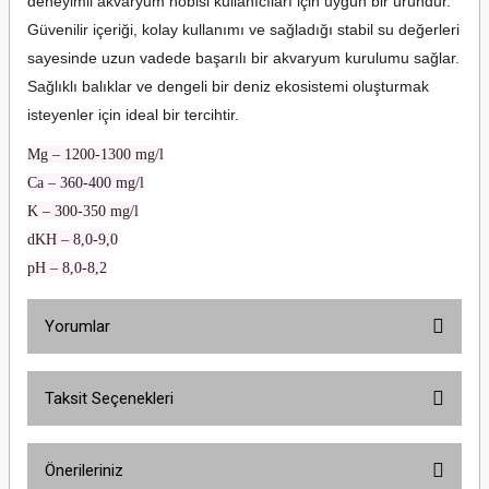
deneyimli akvaryum hobisi kullanıcıları için uygun bir üründür.
Güvenilir içeriği, kolay kullanımı ve sağladığı stabil su değerleri
sayesinde uzun vadede başarılı bir akvaryum kurulumu sağlar.
Sağlıklı balıklar ve dengeli bir deniz ekosistemi oluşturmak
isteyenler için ideal bir tercihtir.
Mg – 1200-1300 mg/l
Ca – 360-400 mg/l
K – 300-350 mg/l
dKH – 8,0-9,0
pH – 8,0-8,2
Yorumlar
Taksit Seçenekleri
Bu ürüne ilk yorumu siz yapın!
Önerileriniz
Yorum Yaz