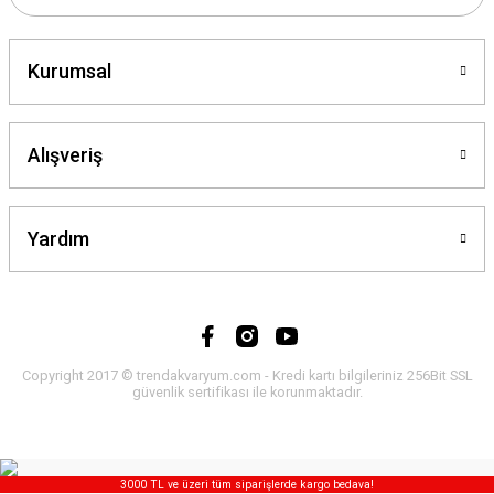
Kurumsal
Alışveriş
Yardım
Copyright 2017 © trendakvaryum.com - Kredi kartı bilgileriniz 256Bit SSL
güvenlik sertifikası ile korunmaktadır.
3000 TL ve üzeri tüm siparişlerde kargo bedava!