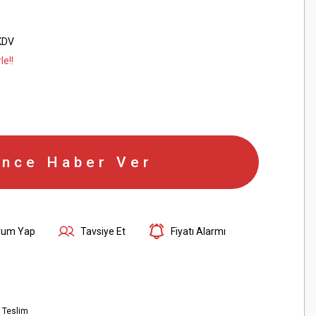
KDV
le!!
ince Haber Ver
rum Yap
Tavsiye Et
Fiyatı Alarmı
 Teslim