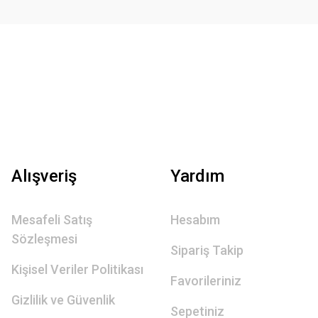
Alışveriş
Yardım
Mesafeli Satış
Hesabım
Sözleşmesi
Sipariş Takip
Kişisel Veriler Politikası
Favorileriniz
Gizlilik ve Güvenlik
Sepetiniz