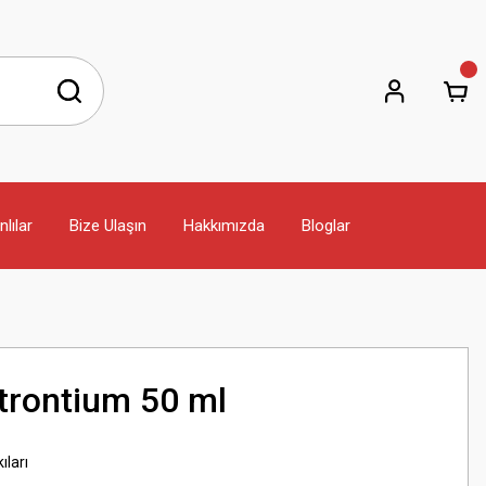
lılar
Bize Ulaşın
Hakkımızda
Bloglar
Strontium 50 ml
ıları