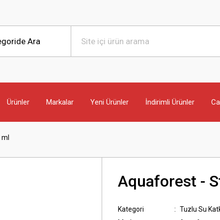
Ürünler
Markalar
Yeni Ürünler
İndirimli Ürünler
Can
 ml
Aquaforest - 
Kategori
Tuzlu Su Katk