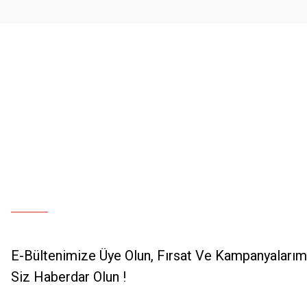
Bu ürüne benzer farklı alternatifler olmalı.
E-Bültenimize Üye Olun, Fırsat Ve Kampanyalarımı
Siz Haberdar Olun !