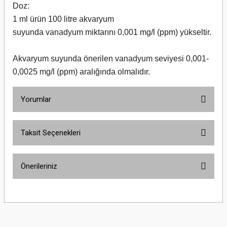
Doz:
1 ml ürün 100 litre akvaryum
suyunda
vanadyum
miktarını 0,001 mg/l (ppm) yükseltir.
Akvaryum suyunda önerilen
vanadyum
seviyesi 0,001-
0,0025 mg/l (ppm) aralığında olmalıdır.
Yorumlar
Taksit Seçenekleri
Bu ürüne ilk yorumu siz yapın!
Önerileriniz
Yorum Yaz
Bu ürünün fiyat bilgisi, resim, ürün açıklamalarında ve diğer konularda
yetersiz gördüğünüz noktaları öneri formunu kullanarak tarafımıza
iletebilirsiniz.
Görüş ve önerileriniz için teşekkür ederiz.