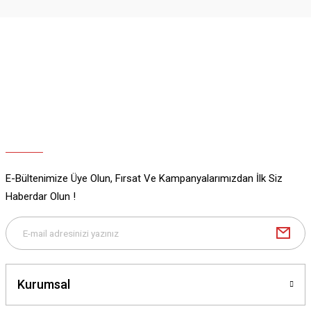
Ürün resmi kalitesiz, bozuk veya görüntülenemiyor.
Ürün açıklamasında eksik bilgiler bulunuyor.
Ürün bilgilerinde hatalar bulunuyor.
Ürün fiyatı diğer sitelerden daha pahalı.
Bu ürüne benzer farklı alternatifler olmalı.
E-Bültenimize Üye Olun, Fırsat Ve Kampanyalarımızdan İlk Siz
Gönder
Haberdar Olun !
Kurumsal