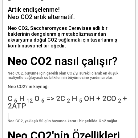
Artık endişelenme!
Neo CO2 artık alternatif.
Neo CO2, Saccharomyces Cerevisae adlı bir
bakterinin dengelenmiş metabolizmasından
akvaryuma doğal CO2 sağlamak için tasarlanmış
kombinasyonel bir öğedir.
Neo CO2
nasıl çalışır?
Neo CO2, büyüme için gerekli olan CO2'yi sürekli olarak en düşük
maliyetle sağlayarak su bitkilerinin büyümesine yardımcı olur.
Neo CO2'nin kaynağı
C
H
O
=> 2C
H
OH + 2CO
+
6
12
6
2
5
2
2ATP
Neo CO2, yaklaşık 50 gün boyunca
kararlı
bir şekilde Co2
sağlar .
Neo CO2'nin
Özellikleri