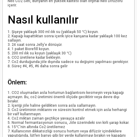
Neo CO2 Seti, dünyanın en yüksek kalitesi olan orijinal Neo Difüzörü
içerir.
Nasıl kullanılır
Şişeye yaklaşık 300 ml ılık su (yaklaşık 50 ℃) koyun.
Kapağı kapattıktan sonra içerik iyice karışana kadar yaklaşık 100 kez
sallayın.
24 saat sonra Jelly'e dönüşür.
1 paket Biorefill koyun.
200 ml ılık su koyun (yaklaşık 30 ℃)
CO2 üretilene kadar bekleyin.
Co2 durduğunda jöle dışında sadece su değişimi yapılması gerekiyor.
Süreç #4, #5, #6 daha sonra gelir
Önlem:
CO2 oluşmadan asla hortumun bağlantısını kesmeyin veya kapağı
açmayın. Bu, co2 üretimini önemli ölçüde geciktirir veya devre dışı
bırakır.
İçeriği jöle haline geldikten sonra asla sallamayın.
Co2 üretiminin miktarını ve süresini kontrol etmek için asla herhangi
bir valf kullanmayın.
Co2 miktarı zaman geçtikçe yavaşça azalır
Normal fermantasyonun sonucu, Jöle üzerindeki sıvı kirli şarap kokar.
15℃'nin altında Co2 üretilemez
Kullanıcının dikkatsizliği sonucu hortum veya difüzör içindekilere
yapıştığında, lütfen banyo gibi bir yerde kullanmayı bırakın ve kapağını