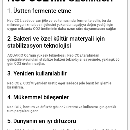
1. Üstten fermente etme
Neo CO2 sadece yan jöle ve su temasında fermente edilir, bu da
mikroorganizma besin jölesini yukarıdan aşağıya doğru yediği için
uygun miktarda CO2 üretiminin daha uzun süre dayanmasını sağlar.
2. Bakteri ve özel kültür materyali için
stabilizasyon teknolojisi
AQUARIO Co.'nun yüksek teknolojisi, Neo CO2 tarafından
geliştirilen/sunulan stabilize bakteri teknolojisi sayesinde, yaklaşık 50
gün CO2 üretimi sağlar.
3. Yeniden kullanılabilir
Neo CO2, CO2'yi yeniden üretir, eğer sadece jöle basit bir işlemle
bırakılırsa.
4. Mükemmel bileşenler
Neo CO2, hortum ve difüzör gibi co2 üretimi ve kullanımı için gerekli
tüm parçaları içerir.
5. Dünyanın en iyi difüzörü