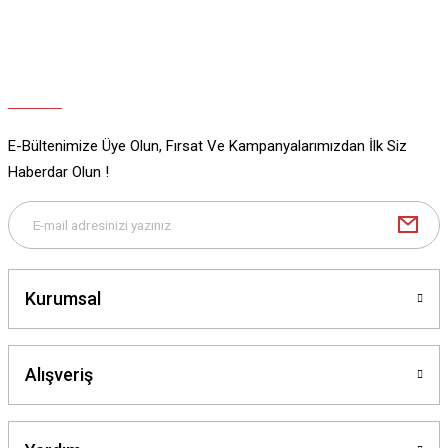
Ürün fiyatı diğer sitelerden daha pahalı.
Bu ürüne benzer farklı alternatifler olmalı.
E-Bültenimize Üye Olun, Fırsat Ve Kampanyalarımızdan İlk Siz
Gönder
Haberdar Olun !
Kurumsal
Alışveriş