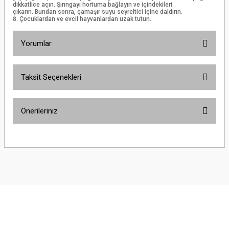
dikkatlice açın. Şırıngayı hortuma bağlayın ve içindekileri
çıkarın. Bundan sonra, çamaşır suyu seyreltici içine daldırın.
Çocuklardan ve evcil hayvanlardan uzak tutun.
Yorumlar
Taksit Seçenekleri
Bu ürüne ilk yorumu siz yapın!
Önerileriniz
Yorum Yaz
Bu ürünün fiyat bilgisi, resim, ürün açıklamalarında ve diğer konularda
yetersiz gördüğünüz noktaları öneri formunu kullanarak tarafımıza
iletebilirsiniz.
Görüş ve önerileriniz için teşekkür ederiz.
Ürün resmi kalitesiz, bozuk veya görüntülenemiyor.
Ürün açıklamasında eksik bilgiler bulunuyor.
Ürün bilgilerinde hatalar bulunuyor.