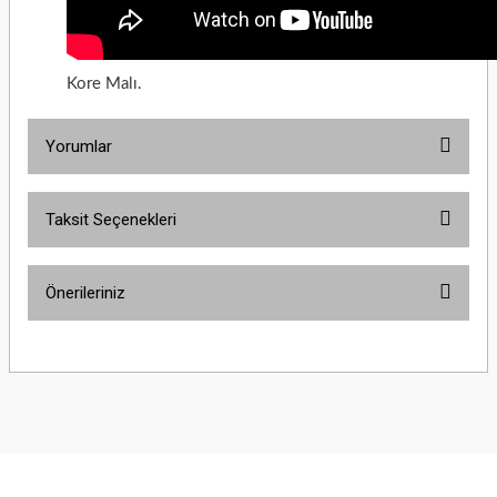
Kore Malı.
Yorumlar
Taksit Seçenekleri
Bu ürüne ilk yorumu siz yapın!
Önerileriniz
Yorum Yaz
Bu ürünün fiyat bilgisi, resim, ürün açıklamalarında ve diğer konularda
yetersiz gördüğünüz noktaları öneri formunu kullanarak tarafımıza
iletebilirsiniz.
Görüş ve önerileriniz için teşekkür ederiz.
Ürün resmi kalitesiz, bozuk veya görüntülenemiyor.
Ürün açıklamasında eksik bilgiler bulunuyor.