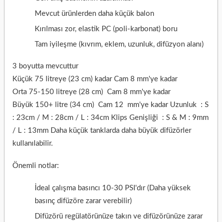
Mevcut ürünlerden daha küçük balon
Kırılması zor, elastik PC (poli-karbonat) boru
Tam iyileşme (kıvrım, eklem, uzunluk, difüzyon alanı)
3 boyutta mevcuttur
Küçük 75 litreye (23 cm) kadar Cam 8 mm'ye kadar
Orta 75-150 litreye (28 cm)
Cam 8 mm'ye kadar
Büyük 150+ litre (34 cm) Cam 12
mm'ye
kadar
Uzunluk
: S
: 23cm / M : 28cm / L : 34cm
Klips Genişliği
: S & M : 9mm
/ L : 13mm
Daha küçük tanklarda daha büyük difüzörler
kullanılabilir.
Önemli notlar:
İdeal çalışma basıncı
10-30 PSI'dır
(Daha yüksek
basınç difüzöre zarar verebilir)
Difüzörü regülatörünüze takın ve difüzörünüze zarar