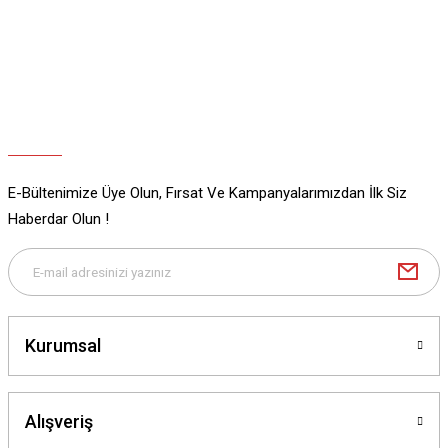
Ürün bilgilerinde hatalar bulunuyor.
Ürün fiyatı diğer sitelerden daha pahalı.
Bu ürüne benzer farklı alternatifler olmalı.
E-Bültenimize Üye Olun, Fırsat Ve Kampanyalarımızdan İlk Siz
Gönder
Haberdar Olun !
Kurumsal
Alışveriş