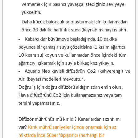
vermemek için basıncı yavaşça istediğiniz seviyeye
yükseltin.
Daha küçük baloncuklar oluşturmak için kullanmadan
önce 30 dakika hafif ılık suda
(kaynatılmamış)
ıslatın .
Kabarcıklar büyümeye başladığında, 10 dakika
boyunca bir çamaşır suyu çözeltisine (1 kısım ağartıcı
10 kısım su) koyun ve kullanmadan önce içindeki tüm
ağartıcıyı çıkarmak için suyla birkaç kez yıkayın.
Aquario Neo kavisli difüzörün
Co2
(kahverengi)
ve
Air (beyaz) modelleri
mevcuttur
.
Doğru iş için doğru difüzörü aldığınızdan emin olun
,
Hava difüzörünü Co2 için kullanamazsınız veya
tam
tersini yapamazsınız.
Difüzör mührünüz mü kırıldı? Kenarlardan sızıntı mı
var?
Kırık mührü saniyeler içinde onarmak için az
miktarda İnce Süper Yapıştırıcı (herhangi bir