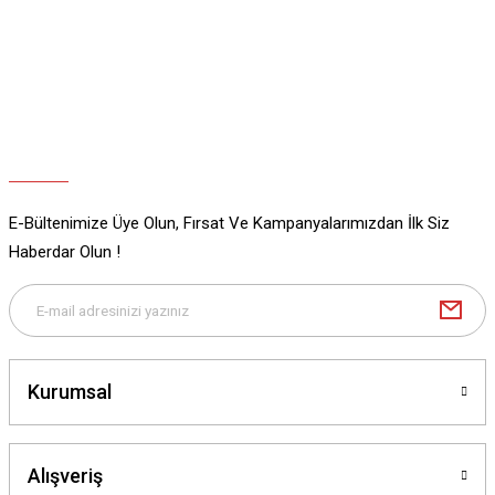
Ürün açıklamasında eksik bilgiler bulunuyor.
Ürün bilgilerinde hatalar bulunuyor.
Ürün fiyatı diğer sitelerden daha pahalı.
Bu ürüne benzer farklı alternatifler olmalı.
E-Bültenimize Üye Olun, Fırsat Ve Kampanyalarımızdan İlk Siz
Gönder
Haberdar Olun !
Kurumsal
Alışveriş