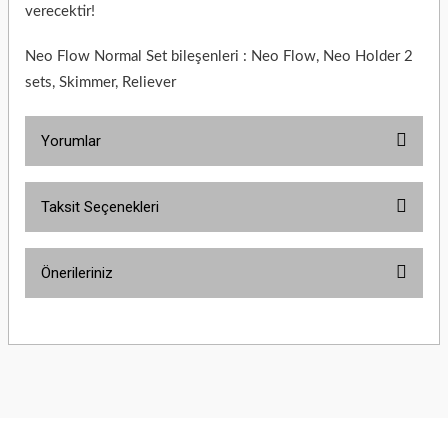
verecektir!
Neo Flow Normal Set bileşenleri : Neo Flow, Neo Holder 2
sets, Skimmer, Reliever
Yorumlar
Taksit Seçenekleri
Bu ürüne ilk yorumu siz yapın!
Önerileriniz
Yorum Yaz
Bu ürünün fiyat bilgisi, resim, ürün açıklamalarında ve diğer konularda
yetersiz gördüğünüz noktaları öneri formunu kullanarak tarafımıza
iletebilirsiniz.
Görüş ve önerileriniz için teşekkür ederiz.
Ürün resmi kalitesiz, bozuk veya görüntülenemiyor.