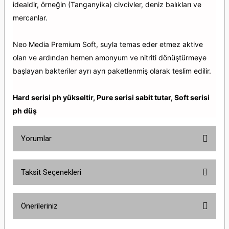
idealdir, örneğin (Tanganyika) civcivler, deniz balıkları ve
mercanlar.
Neo Media Premium Soft, suyla temas eder etmez aktive
olan ve ardından hemen amonyum ve nitriti dönüştürmeye
başlayan bakteriler ayrı ayrı paketlenmiş olarak teslim edilir.
Hard serisi ph yükseltir, Pure serisi sabit tutar, Soft serisi
ph düş
Yorumlar
Taksit Seçenekleri
Bu ürüne ilk yorumu siz yapın!
Önerileriniz
Yorum Yaz