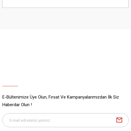
Bu ürünün fiyat bilgisi, resim, ürün açıklamalarında ve diğer konularda
yetersiz gördüğünüz noktaları öneri formunu kullanarak tarafımıza
iletebilirsiniz.
Görüş ve önerileriniz için teşekkür ederiz.
Ürün resmi kalitesiz, bozuk veya görüntülenemiyor.
Ürün açıklamasında eksik bilgiler bulunuyor.
Ürün bilgilerinde hatalar bulunuyor.
Ürün fiyatı diğer sitelerden daha pahalı.
Bu ürüne benzer farklı alternatifler olmalı.
E-Bültenimize Üye Olun, Fırsat Ve Kampanyalarımızdan İlk Siz
Gönder
Haberdar Olun !