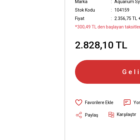
Marka
Aquarium S
Stok Kodu
104159
Fiyat
2.356,75 TL 
*300,49 TL den başlayan taksitler
2.828,10 TL
Gel
Yo
Karşılaştır
Paylaş