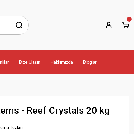
lılar
Bize Ulaşın
Hakkımızda
Bloglar
ems - Reef Crystals 20 kg
yumu Tuzları