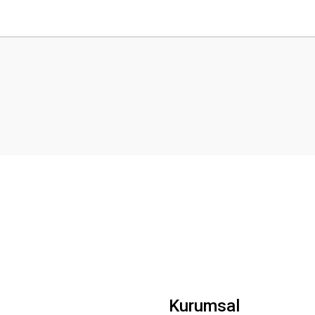
 yetersiz gördüğünüz noktaları öneri formunu kullanarak tarafımıza iletebilirsini
Bu ürüne ilk yorumu siz yapın!
Yorum Yaz
Gönder
Kurumsal