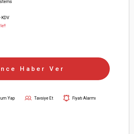
ystems
+ KDV
le!!
ince Haber Ver
rum Yap
Tavsiye Et
Fiyatı Alarmı