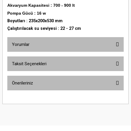
Akvaryum Kapasitesi : 700 - 900 lt
Pompa Gücü : 16 w
Boyutları : 235x200x530 mm
Çalıştırılacak su seviyesi : 22 - 27 cm
Yorumlar
Taksit Seçenekleri
Bu ürüne ilk yorumu siz yapın!
Önerileriniz
Yorum Yaz
Bu ürünün fiyat bilgisi, resim, ürün açıklamalarında ve diğer konularda
yetersiz gördüğünüz noktaları öneri formunu kullanarak tarafımıza
iletebilirsiniz.
Görüş ve önerileriniz için teşekkür ederiz.
Ürün resmi kalitesiz, bozuk veya görüntülenemiyor.