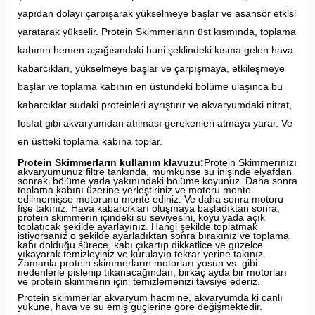
yapıdan dolayı çarpışarak yükselmeye başlar ve asansör etkisi
yaratarak yükselir. Protein Skimmerların üst kısmında, toplama
kabının hemen aşağısındaki huni şeklindeki kısma gelen hava
kabarcıkları, yükselmeye başlar ve çarpışmaya, etkileşmeye
başlar ve toplama kabının en üstündeki bölüme ulaşınca bu
kabarcıklar sudaki proteinleri ayrıştırır ve akvaryumdaki nitrat,
fosfat gibi akvaryumdan atılması gerekenleri atmaya yarar. Ve
en üstteki toplama kabına toplar.
Protein Skimmerların kullanım klavuzu:
Protein Skimmerınızı
akvaryumunuz filtre tankında, mümkünse su inişinde elyafdan
sonraki bölüme yada yakınındaki bölüme koyunuz. Daha sonra
toplama kabını üzerine yerleştiriniz ve motoru monte
edilmemişse motorunu monte ediniz. Ve daha sonra motoru
fişe takınız. Hava kabarcıkları oluşmaya başladıktan sonra,
protein skimmerın içindeki su seviyesini, koyu yada açık
toplatıcak şekilde ayarlayınız. Hangi şekilde toplatmak
istiyorsanız o şekilde ayarladıktan sonra bırakınız ve toplama
kabı dolduğu sürece, kabı çıkartıp dikkatlice ve güzelce
yıkayarak temizleyiniz ve kurulayıp tekrar yerine takınız.
Zamanla protein skimmerların motorları yosun vs. gibi
nedenlerle pislenip tıkanacağından, birkaç ayda bir motorları
ve protein skimmerin içini temizlemenizi tavsiye ederiz.
Protein skimmerlar akvaryum hacmine, akvaryumda ki canlı
yüküne, hava ve su emiş güçlerine göre değişmektedir.