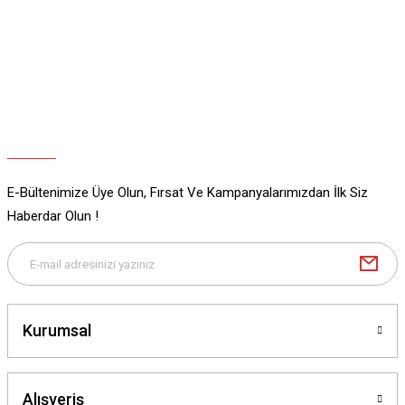
Ürün açıklamasında eksik bilgiler bulunuyor.
Ürün bilgilerinde hatalar bulunuyor.
Ürün fiyatı diğer sitelerden daha pahalı.
Bu ürüne benzer farklı alternatifler olmalı.
E-Bültenimize Üye Olun, Fırsat Ve Kampanyalarımızdan İlk Siz
Gönder
Haberdar Olun !
Kurumsal
Alışveriş