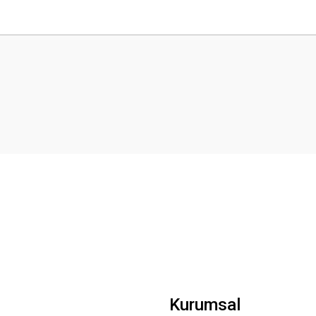
 yetersiz gördüğünüz noktaları öneri formunu kullanarak tarafımıza iletebilirsini
Bu ürüne ilk yorumu siz yapın!
Yorum Yaz
Gönder
Kurumsal