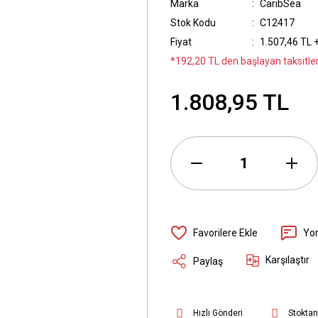
Marka
CaribSea
Stok Kodu
C12417
Fiyat
1.507,46 TL 
*192,20 TL den başlayan taksitler
1.808,95 TL
Yo
Karşılaştır
Paylaş
Hızlı Gönderi
Stoktan