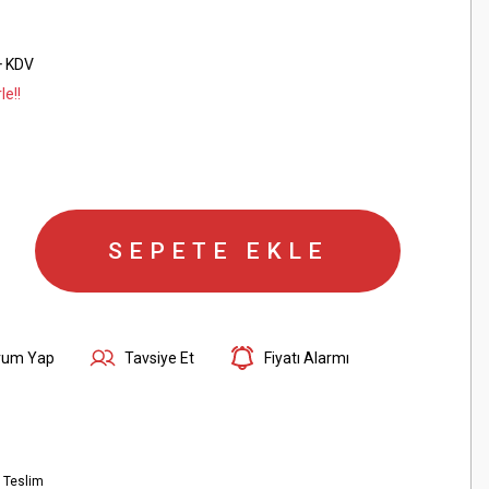
+ KDV
le!!
SEPETE EKLE
rum Yap
Tavsiye Et
Fiyatı Alarmı
 Teslim