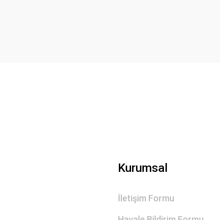
Yorum Yaz
Gönder
Kurumsal
İletişim Formu
Havale Bildirim Formu