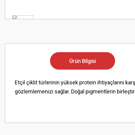
Ürün Bilgisi
Etçil çiklit türlerinin yüksek protein ihtiyaçlarını k
gözlemlemenizi sağlar. Doğal pigmentlerin birleştir
Bu ürünün fiyat bilgisi, resim, ürün açıklamalarında ve diğer konularda
Görüş ve önerileriniz için teşekkür ederiz.