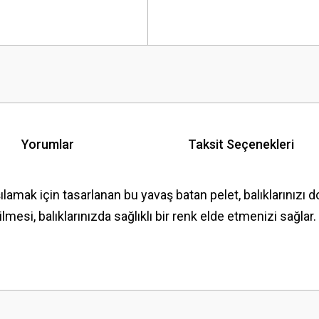
Yorumlar
Taksit Seçenekleri
arşılamak için tasarlanan bu yavaş batan pelet, balıklarınızı 
ilmesi, balıklarınızda sağlıklı bir renk elde etmenizi sağl
 yetersiz gördüğünüz noktaları öneri formunu kullanarak tarafımıza iletebilirsini
Bu ürüne ilk yorumu siz yapın!