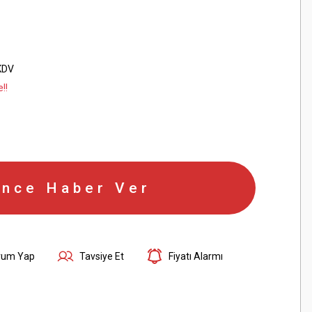
KDV
!!
ince Haber Ver
rum Yap
Tavsiye Et
Fiyatı Alarmı