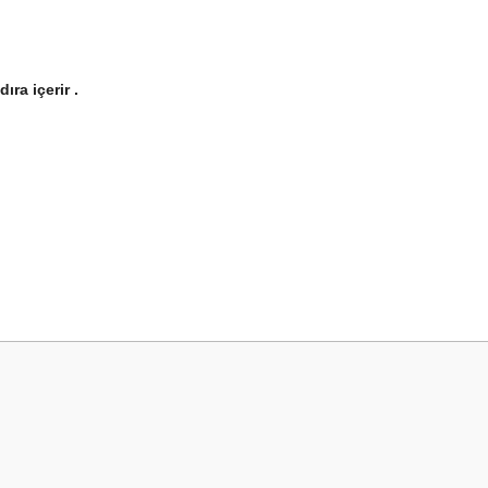
ra içerir .
 yetersiz gördüğünüz noktaları öneri formunu kullanarak tarafımıza iletebilirsini
Bu ürüne ilk yorumu siz yapın!
Yorum Yaz