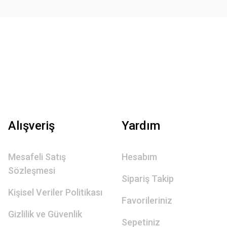
Alışveriş
Yardım
Mesafeli Satış
Hesabım
Sözleşmesi
Sipariş Takip
Kişisel Veriler Politikası
Favorileriniz
Gizlilik ve Güvenlik
Sepetiniz