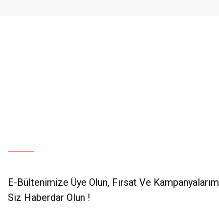
Bu ürüne benzer farklı alternatifler olmalı.
E-Bültenimize Üye Olun, Fırsat Ve Kampanyalarımı
Siz Haberdar Olun !