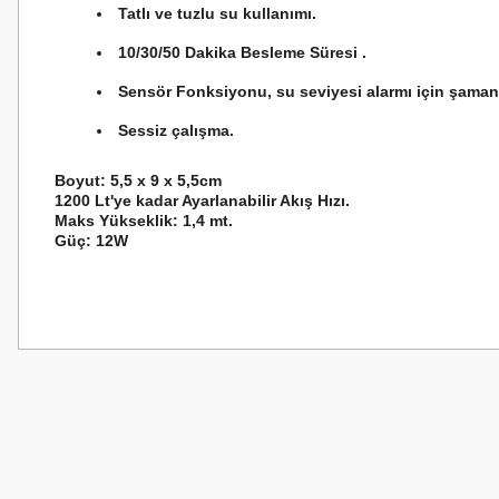
Tatlı ve tuzlu su kullanımı.
10/30/50 Dakika Besleme Süresi .
Sensör Fonksiyonu, su seviyesi alarmı için şamandı
Sessiz çalışma.
Boyut: 5,5 x 9 x 5,5cm
1200 Lt'ye kadar Ayarlanabilir Akış Hızı.
Maks Yükseklik: 1,4 mt.
Güç: 12W
Bu ürünün fiyat bilgisi, resim, ürün açıklamalarında ve diğer konularda
Görüş ve önerileriniz için teşekkür ederiz.
Ürün resmi kalitesiz, bozuk veya görüntülenemiyor.
Ürün açıklamasında eksik bilgiler bulunuyor.
Ürün bilgilerinde hatalar bulunuyor.
Ürün fiyatı diğer sitelerden daha pahalı.