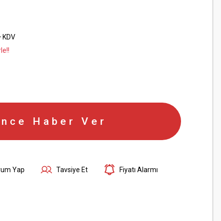
+ KDV
le!!
ince Haber Ver
rum Yap
Tavsiye Et
Fiyatı Alarmı