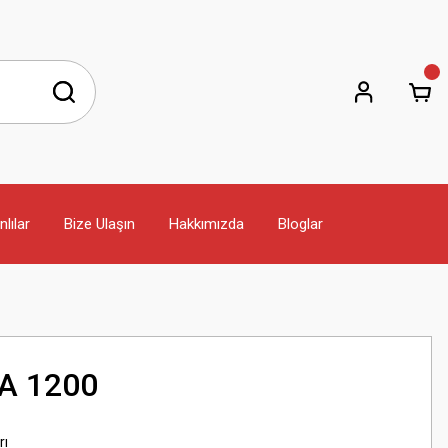
lılar
Bize Ulaşın
Hakkımızda
Bloglar
CA 1200
rı