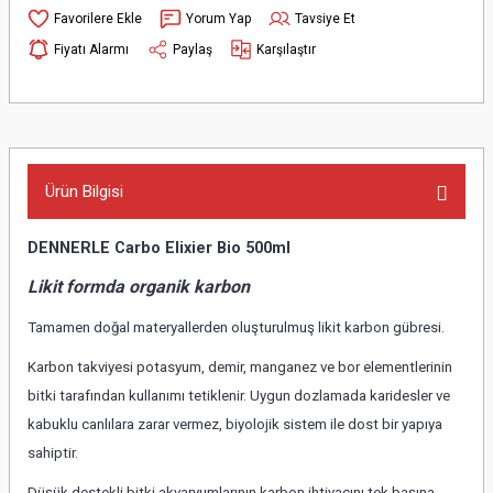
Yorum Yap
Tavsiye Et
Fiyatı Alarmı
Paylaş
Karşılaştır
Ürün Bilgisi
DENNERLE Carbo Elixier Bio 500ml
Likit formda organik karbon
Tamamen doğal materyallerden oluşturulmuş likit karbon gübresi.
Karbon takviyesi potasyum, demir, manganez ve bor elementlerinin
bitki tarafından kullanımı tetiklenir. Uygun dozlamada karidesler ve
kabuklu canlılara zarar vermez, biyolojik sistem ile dost bir yapıya
sahiptir.
Düşük destekli bitki akvaryumlarının karbon ihtiyacını tek başına