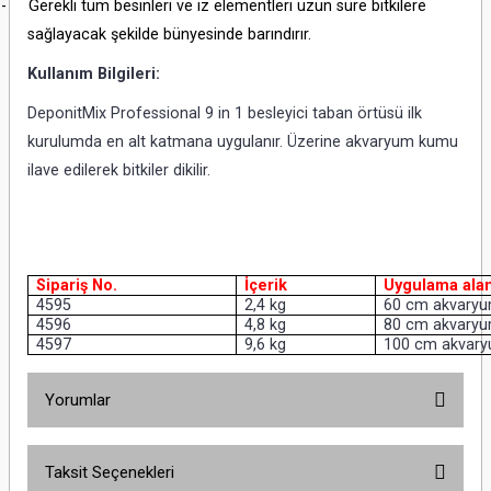
-
Gerekli tüm besinleri ve iz elementleri uzun süre bitkilere
sağlayacak şekilde bünyesinde barındırır.
Kullanım Bilgileri:
DeponitMix Professional 9 in 1 besleyici taban örtüsü ilk
kurulumda en alt katmana uygulanır. Üzerine akvaryum kumu
ilave edilerek bitkiler dikilir.
Sipariş No.
İçerik
Uygulama alan
4595
2,4 kg
60 cm akvaryuml
4596
4,8 kg
80 cm akvaryuml
4597
9,6 kg
100 cm akvaryum
Yorumlar
Taksit Seçenekleri
Bu ürüne ilk yorumu siz yapın!