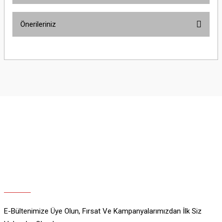
Önerileriniz
Yorum Yaz
Bu ürünün fiyat bilgisi, resim, ürün açıklamalarında ve diğer konularda
yetersiz gördüğünüz noktaları öneri formunu kullanarak tarafımıza
iletebilirsiniz.
Görüş ve önerileriniz için teşekkür ederiz.
Ürün resmi kalitesiz, bozuk veya görüntülenemiyor.
Ürün açıklamasında eksik bilgiler bulunuyor.
Ürün bilgilerinde hatalar bulunuyor.
Ürün fiyatı diğer sitelerden daha pahalı.
Bu ürüne benzer farklı alternatifler olmalı.
E-Bültenimize Üye Olun, Fırsat Ve Kampanyalarımızdan İlk Siz