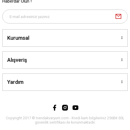
Gönder
Haberdar Olun !
Kurumsal
Alışveriş
Yardım
Copyright 2017 © trendakvaryum.com - Kredi kartı bilgileriniz 256Bit SSL
güvenlik sertifikası ile korunmaktadır.