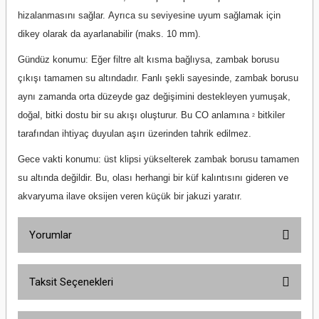
hizalanmasını sağlar. Ayrıca su seviyesine uyum sağlamak için
dikey olarak da ayarlanabilir (maks. 10 mm).
Gündüz konumu: Eğer filtre alt kısma bağlıysa, zambak borusu
çıkışı tamamen su altındadır. Fanlı şekli sayesinde, zambak borusu
aynı zamanda orta düzeyde gaz değişimini destekleyen yumuşak,
doğal, bitki dostu bir su akışı oluşturur. Bu CO anlamına
bitkiler
2
tarafından ihtiyaç duyulan aşırı üzerinden tahrik edilmez.
Gece vakti konumu: üst klipsi yükselterek zambak borusu tamamen
su altında değildir. Bu, olası herhangi bir küf kalıntısını gideren ve
akvaryuma ilave oksijen veren küçük bir jakuzi yaratır.
Yorumlar
Taksit Seçenekleri
Bu ürüne ilk yorumu siz yapın!