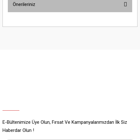
Önerileriniz
Yorum Yaz
Bu ürünün fiyat bilgisi, resim, ürün açıklamalarında ve diğer konularda
yetersiz gördüğünüz noktaları öneri formunu kullanarak tarafımıza
iletebilirsiniz.
Görüş ve önerileriniz için teşekkür ederiz.
Ürün resmi kalitesiz, bozuk veya görüntülenemiyor.
Ürün açıklamasında eksik bilgiler bulunuyor.
Ürün bilgilerinde hatalar bulunuyor.
Ürün fiyatı diğer sitelerden daha pahalı.
Bu ürüne benzer farklı alternatifler olmalı.
E-Bültenimize Üye Olun, Fırsat Ve Kampanyalarımızdan İlk Siz
Gönder
Haberdar Olun !