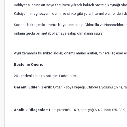
Bakliyat ailesine ait soya fasulyesi yüksek kaliteli protein kaynağı ol
Kalsiyum, magnezyum, demir ve çinko gibi yararlı temel elementleri de içe
Sadece birkaç mikrometre boyutuna sahip Chlorella ve Nannochloropsis y
onların güçlü bir metabolizmaya sahip olmalarını sağlar.
Aynı zamanda bu mikro algler; önemli amino asitler, mineraller, eser ele
Besleme Önerisi:
20 karideslik bir koloni için 1 adet stick.
Garanti Edilen İçerik:
Organik soya kepeği, Chlorella yosunu (% 4), 
Analitik Bileşenler:
Ham protein% 16.9, ham yağ% 4.2, ham lif% 28.9,