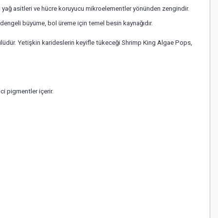
mış yağ asitleri ve hücre koruyucu mikroelementler yönünden zengindir.
 ve dengeli büyüme, bol üreme için temel besin kaynağıdır.
ülüdür. Yetişkin karideslerin keyifle tükeceği Shrimp King Algae Pops,
i pigmentler içerir.