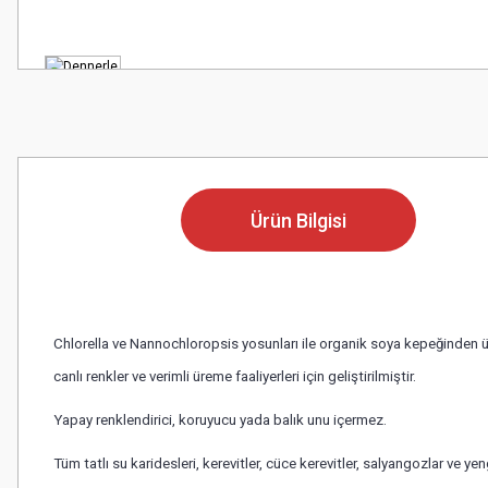
Ürün Bilgisi
Chlorella ve Nannochloropsis yosunları ile organik soya kepeğinden üret
canlı renkler ve verimli üreme faaliyerleri için geliştirilmiştir.
Yapay renklendirici, koruyucu yada balık unu içermez.
Tüm tatlı su karidesleri, kerevitler, cüce kerevitler, salyangozlar ve ye