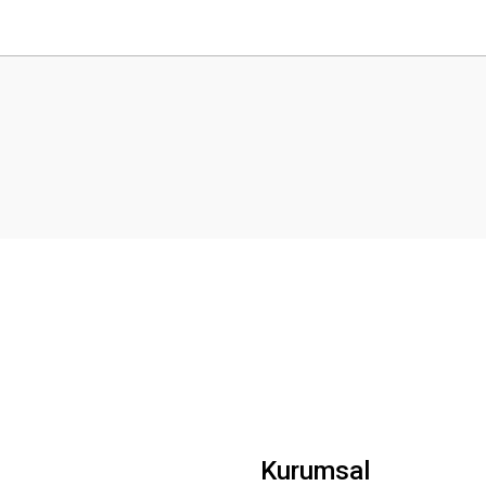
 yetersiz gördüğünüz noktaları öneri formunu kullanarak tarafımıza iletebilirsini
Bu ürüne ilk yorumu siz yapın!
Yorum Yaz
Gönder
Kurumsal