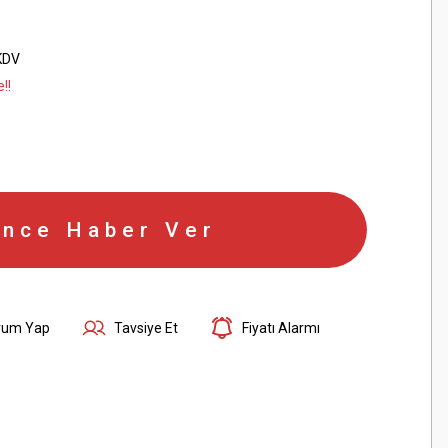
KDV
!!
ince Haber Ver
rum Yap
Tavsiye Et
Fiyatı Alarmı