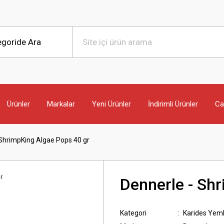
Ürünler
Markalar
Yeni Ürünler
İndirimli Ürünler
Can
 ShrimpKing Algae Pops 40 gr
Dennerle - Sh
Kategori
Karides Yeml