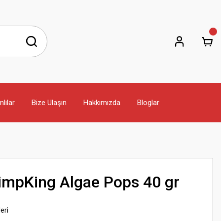
lılar
Bize Ulaşın
Hakkımızda
Bloglar
rimpKing Algae Pops 40 gr
eri