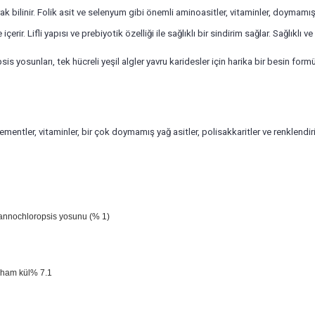
arak bilinir. Folik asit ve selenyum gibi önemli aminoasitler, vitaminler, doyma
rir. Lifli yapısı ve prebiyotik özelliği ile sağlıklı bir sindirim sağlar. Sağlıklı
osunları, tek hücreli yeşil algler yavru karidesler için harika bir besin form
mentler, vitaminler, bir çok doymamış yağ asitler, polisakkaritler ve renklendiric
Nannochloropsis yosunu (% 1)
 ham kül% 7.1