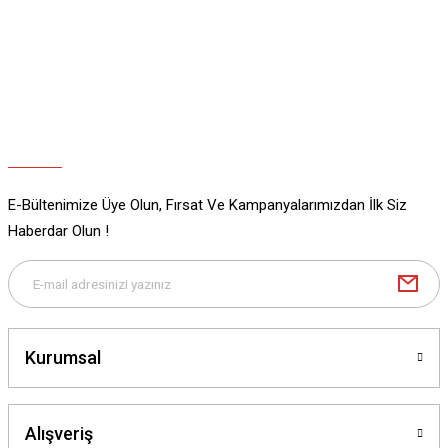
Ürün açıklamasında eksik bilgiler bulunuyor.
Ürün bilgilerinde hatalar bulunuyor.
Ürün fiyatı diğer sitelerden daha pahalı.
Bu ürüne benzer farklı alternatifler olmalı.
E-Bültenimize Üye Olun, Fırsat Ve Kampanyalarımızdan İlk Siz
Gönder
Haberdar Olun !
Kurumsal
Alışveriş