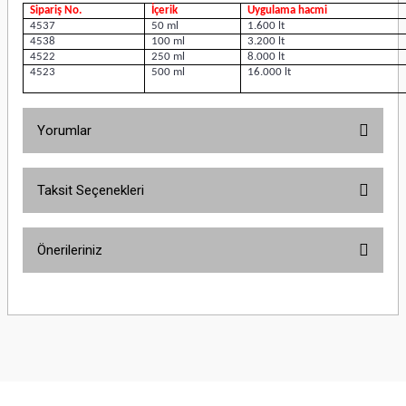
Sipariş No.
İçerik
Uygulama hacmi
4537
50 ml
1.600 lt
4538
100 ml
3.200 lt
4522
250 ml
8.000 lt
4523
500 ml
16.000 lt
Yorumlar
Taksit Seçenekleri
Bu ürüne ilk yorumu siz yapın!
Önerileriniz
Yorum Yaz
Bu ürünün fiyat bilgisi, resim, ürün açıklamalarında ve diğer konularda
yetersiz gördüğünüz noktaları öneri formunu kullanarak tarafımıza
iletebilirsiniz.
Görüş ve önerileriniz için teşekkür ederiz.
Ürün resmi kalitesiz, bozuk veya görüntülenemiyor.