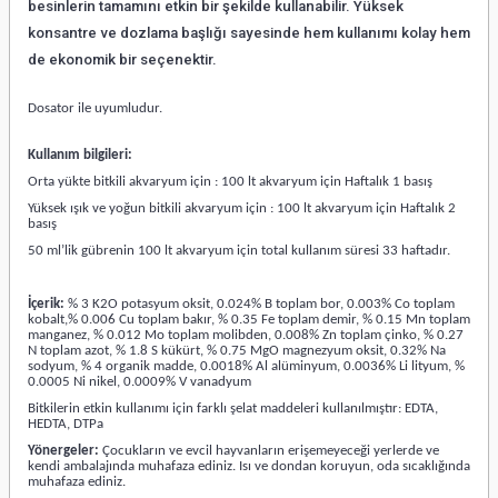
besinlerin tamamını etkin bir şekilde kullanabilir. Yüksek
konsantre ve dozlama başlığı sayesinde hem kullanımı kolay hem
de ekonomik bir seçenektir.
Dosator ile uyumludur.
Kullanım bilgileri:
Orta yükte bitkili akvaryum için : 100 lt akvaryum için Haftalık 1 basış
Yüksek ışık ve yoğun bitkili akvaryum için : 100 lt akvaryum için Haftalık 2
basış
50 ml’lik gübrenin 100 lt akvaryum için total kullanım süresi 33 haftadır.
İçerik:
% 3 K2O potasyum oksit, 0.024% B toplam bor, 0.003% Co toplam
kobalt,% 0.006 Cu toplam bakır, % 0.35 Fe toplam demir, % 0.15 Mn toplam
manganez, % 0.012 Mo toplam molibden, 0.008% Zn toplam çinko, % 0.27
N toplam azot, % 1.8 S kükürt, % 0.75 MgO magnezyum oksit, 0.32% Na
sodyum, % 4 organik madde, 0.0018% Al alüminyum, 0.0036% Li lityum, %
0.0005 Ni nikel, 0.0009% V vanadyum
Bitkilerin etkin kullanımı için farklı şelat maddeleri kullanılmıştır: EDTA,
HEDTA, DTPa
Yönergeler:
Çocukların ve evcil hayvanların erişemeyeceği yerlerde ve
kendi ambalajında muhafaza ediniz. Isı ve dondan koruyun, oda sıcaklığında
muhafaza ediniz.