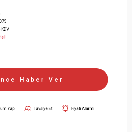
h
075
+ KDV
le!!
ince Haber Ver
rum Yap
Tavsiye Et
Fiyatı Alarmı