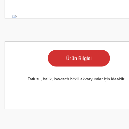
Ürün Bilgisi
Tatlı su, balık, low-tech bitkili akvaryumlar için idealdir.
Bu ürünün fiyat bilgisi, resim, ürün açıklamalarında ve diğer konularda
Görüş ve önerileriniz için teşekkür ederiz.
Ürün resmi kalitesiz, bozuk veya görüntülenemiyor.