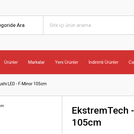
Ürünler
Markalar
Yeni Ürünler
İndirimli Ürünler
Can
ushi LED - F-Minor 105cm
EkstremTech -
105cm