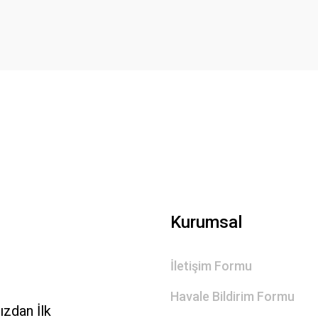
Yorum Yaz
Gönder
Kurumsal
İletişim Formu
Havale Bildirim Formu
zdan İlk