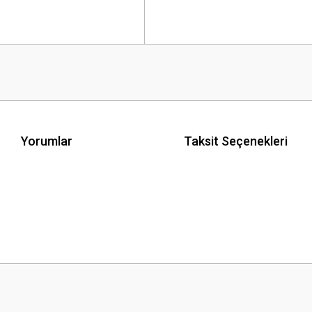
Yorumlar
Taksit Seçenekleri
 yetersiz gördüğünüz noktaları öneri formunu kullanarak tarafımıza iletebilirsini
Bu ürüne ilk yorumu siz yapın!