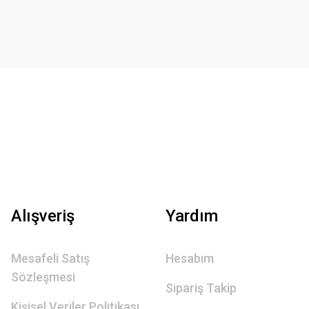
Alışveriş
Yardım
Mesafeli Satış
Hesabım
Sözleşmesi
Sipariş Takip
Kişisel Veriler Politikası