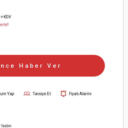
 + KDV
rle!!
ince Haber Ver
rum Yap
Tavsiye Et
Fiyatı Alarmı
 Teslim