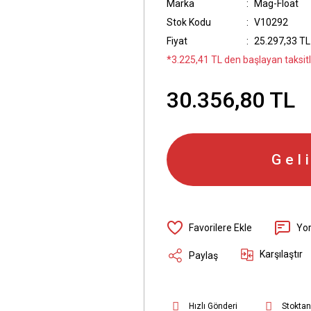
Marka
Mag-Float
Stok Kodu
V10292
Fiyat
25.297,33 TL
*3.225,41 TL den başlayan taksitle
30.356,80 TL
Gel
Yo
Karşılaştır
Paylaş
Hızlı Gönderi
Stoktan