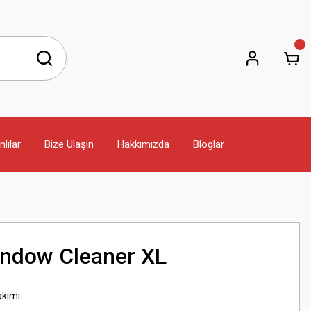
lılar
Bize Ulaşın
Hakkımızda
Bloglar
indow Cleaner XL
kımı