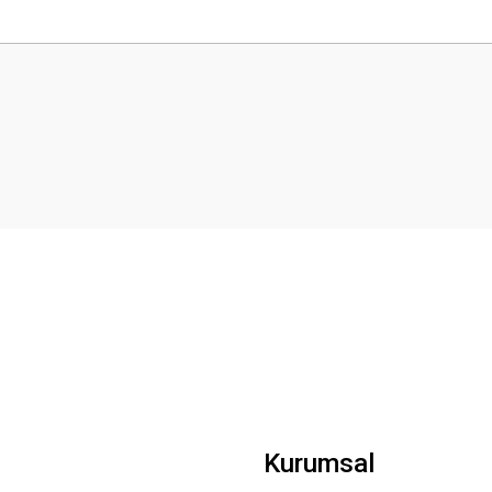
 yetersiz gördüğünüz noktaları öneri formunu kullanarak tarafımıza iletebilirsini
Bu ürüne ilk yorumu siz yapın!
Yorum Yaz
Gönder
Kurumsal