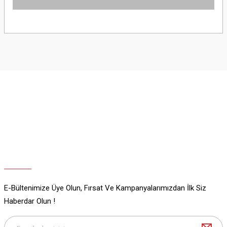
Yorum Yaz
Bu ürünün fiyat bilgisi, resim, ürün açıklamalarında ve diğer konularda
yetersiz gördüğünüz noktaları öneri formunu kullanarak tarafımıza
iletebilirsiniz.
Görüş ve önerileriniz için teşekkür ederiz.
Ürün resmi kalitesiz, bozuk veya görüntülenemiyor.
Ürün açıklamasında eksik bilgiler bulunuyor.
Ürün bilgilerinde hatalar bulunuyor.
Ürün fiyatı diğer sitelerden daha pahalı.
Bu ürüne benzer farklı alternatifler olmalı.
E-Bültenimize Üye Olun, Fırsat Ve Kampanyalarımızdan İlk Siz
Gönder
Haberdar Olun !