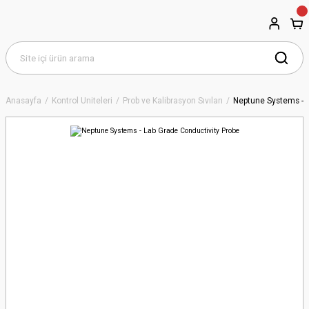
Anasayfa
Kontrol Üniteleri
Prob ve Kalibrasyon Sıvıları
Neptune Systems - L