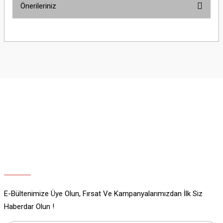
Önerileriniz
Yorum Yaz
Bu ürünün fiyat bilgisi, resim, ürün açıklamalarında ve diğer konularda
yetersiz gördüğünüz noktaları öneri formunu kullanarak tarafımıza
iletebilirsiniz.
Görüş ve önerileriniz için teşekkür ederiz.
Ürün resmi kalitesiz, bozuk veya görüntülenemiyor.
Ürün açıklamasında eksik bilgiler bulunuyor.
Ürün bilgilerinde hatalar bulunuyor.
Ürün fiyatı diğer sitelerden daha pahalı.
Bu ürüne benzer farklı alternatifler olmalı.
E-Bültenimize Üye Olun, Fırsat Ve Kampanyalarımızdan İlk Siz
Gönder
Haberdar Olun !