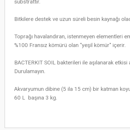
substrattır.
Bitkilere destek ve uzun süreli besin kaynağı ol
Toprağı havalandıran, istenmeyen elementleri 
%100 Fransız kömürü olan "yeşil kömür" içerir.
BACTERKIT SOIL bakterileri ile aşılanarak etkisi art
Durulamayın.
Akvaryumun dibine (5 ila 15 cm) bir katman koyun,
60 L başına 3 kg.
Bu ürünün fiyat bilgisi, resim, ürün açıklamalarında ve diğer konularda
Görüş ve önerileriniz için teşekkür ederiz.