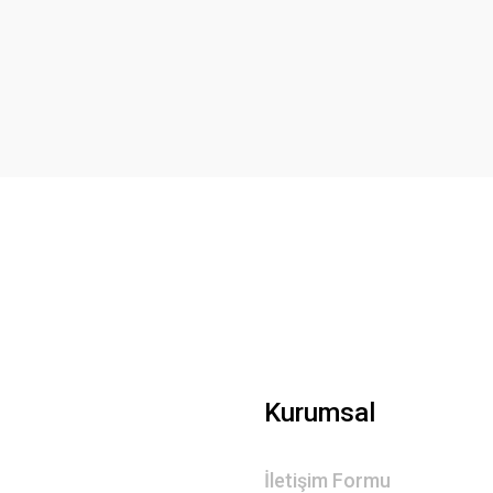
Bu ürüne ilk yorumu siz yapın!
Yorum Yaz
Gönder
Kurumsal
İletişim Formu