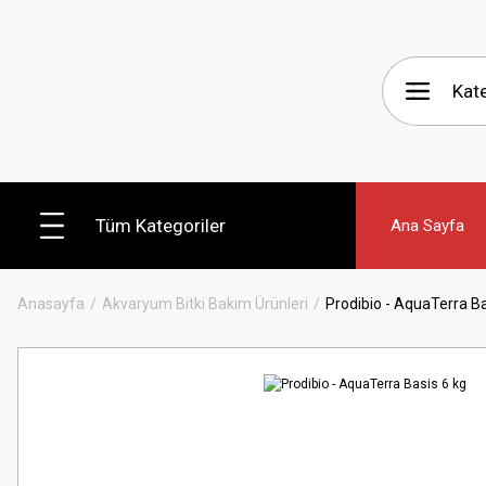
Tüm Kategoriler
Ana Sayfa
Anasayfa
Akvaryum Bitki Bakım Ürünleri
Prodibio - AquaTerra Ba