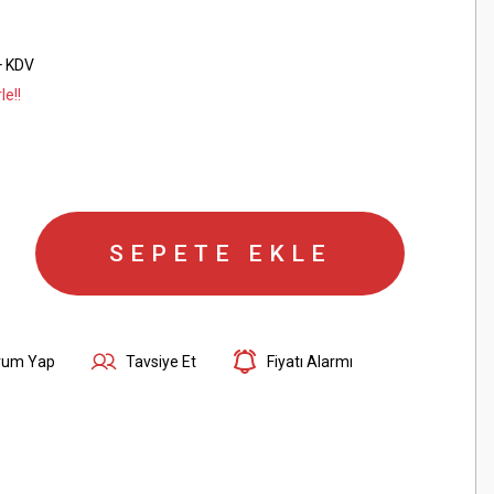
+ KDV
le!!
SEPETE EKLE
rum Yap
Tavsiye Et
Fiyatı Alarmı