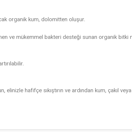
acak organik kum, dolomitten oluşur.
emen ve mükemmel bakteri desteği sunan organik bitki
ırılabilir.
 elinizle hafifçe sıkıştırın ve ardından kum, çakıl veya
 yetersiz gördüğünüz noktaları öneri formunu kullanarak tarafımıza iletebilirsini