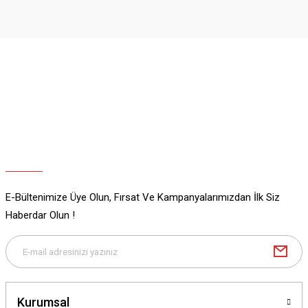
Görüş ve önerileriniz için teşekkür ederiz.
Ürün resmi kalitesiz, bozuk veya görüntülenemiyor.
Ürün açıklamasında eksik bilgiler bulunuyor.
Ürün bilgilerinde hatalar bulunuyor.
Ürün fiyatı diğer sitelerden daha pahalı.
Bu ürüne benzer farklı alternatifler olmalı.
E-Bültenimize Üye Olun, Fırsat Ve Kampanyalarımızdan İlk Siz
Gönder
Haberdar Olun !
Kurumsal