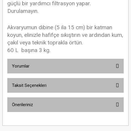
güçlü bir yardımcı filtrasyon yapar.
Durulamayın.
Akvaryumun dibine (5 ila 15 cm) bir katman
koyun, elinizle hafifçe sıkıştırın ve ardından kum,
çakıl veya teknik toprakla örtün.
60 L başına 3 kg.
Yorumlar
Taksit Seçenekleri
Bu ürüne ilk yorumu siz yapın!
Önerileriniz
Yorum Yaz
Bu ürünün fiyat bilgisi, resim, ürün açıklamalarında ve diğer konularda
yetersiz gördüğünüz noktaları öneri formunu kullanarak tarafımıza
iletebilirsiniz.