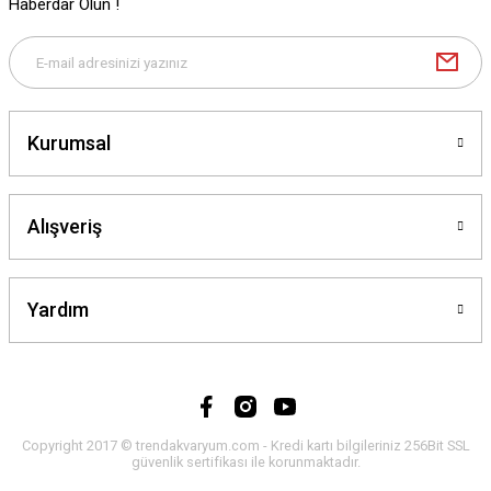
Gönder
Haberdar Olun !
Kurumsal
Alışveriş
Yardım
Copyright 2017 © trendakvaryum.com - Kredi kartı bilgileriniz 256Bit SSL
güvenlik sertifikası ile korunmaktadır.