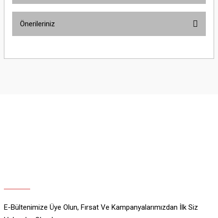
Önerileriniz
Yorum Yaz
Bu ürünün fiyat bilgisi, resim, ürün açıklamalarında ve diğer konularda
yetersiz gördüğünüz noktaları öneri formunu kullanarak tarafımıza
iletebilirsiniz.
Görüş ve önerileriniz için teşekkür ederiz.
Ürün resmi kalitesiz, bozuk veya görüntülenemiyor.
Ürün açıklamasında eksik bilgiler bulunuyor.
Ürün bilgilerinde hatalar bulunuyor.
Ürün fiyatı diğer sitelerden daha pahalı.
Bu ürüne benzer farklı alternatifler olmalı.
E-Bültenimize Üye Olun, Fırsat Ve Kampanyalarımızdan İlk Siz