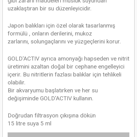
gibi zararlı maddeleri
musluk suyundan
uzaklaştıran bir su düzenleyicidir.
Japon balıkları için özel olarak tasarlanmış
formülü
, onların derilerini, mukoz
zarlarını,
solungaçlarını ve yüzgeçlerini korur.
GOLD'ACTIV ayrıca amonyağı hapseden
ve nitrit
üretimini azaltan doğal bir cephane engelleyici
içerir. Bu nitritlerin fazlası
balıklar için tehlikeli
olabilir.
Bir akvaryumu başlatırken ve
her su
değişiminde GOLD'ACTIV kullanın.
Doğrudan filtrasyon çıkışına dökün
15 litre suya 5 ml