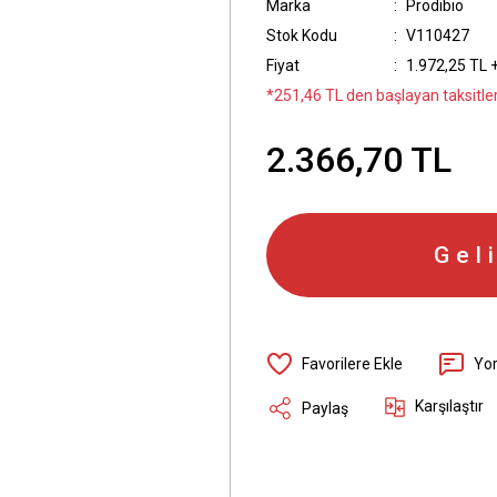
Marka
Prodibio
Stok Kodu
V110427
Fiyat
1.972,25 TL 
*251,46 TL den başlayan taksitler
2.366,70 TL
Gel
Yo
Karşılaştır
Paylaş