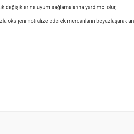
şık değişiklerine uyum sağlamalarına yardımcı olur,
 fazla oksijeni nötralize ederek mercanların beyazlaşarak an
 yetersiz gördüğünüz noktaları öneri formunu kullanarak tarafımıza iletebilirsini
Bu ürüne ilk yorumu siz yapın!
Yorum Yaz