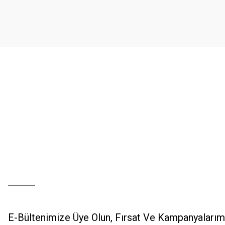
Ürün açıklamasında eksik bilgiler bulunuyor.
Ürün bilgilerinde hatalar bulunuyor.
Ürün fiyatı diğer sitelerden daha pahalı.
Bu ürüne benzer farklı alternatifler olmalı.
E-Bültenimize Üye Olun, Fırsat Ve Kampanyalarımı