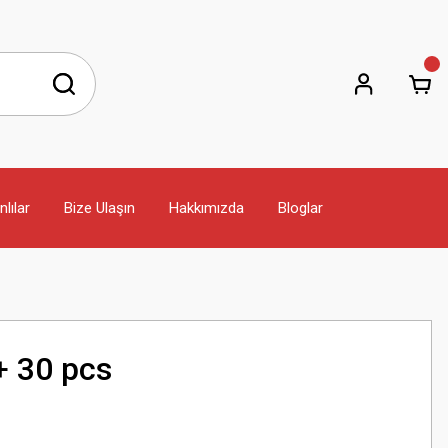
lılar
Bize Ulaşın
Hakkımızda
Bloglar
i+ 30 pcs