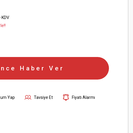
+ KDV
le!!
ince Haber Ver
rum Yap
Tavsiye Et
Fiyatı Alarmı