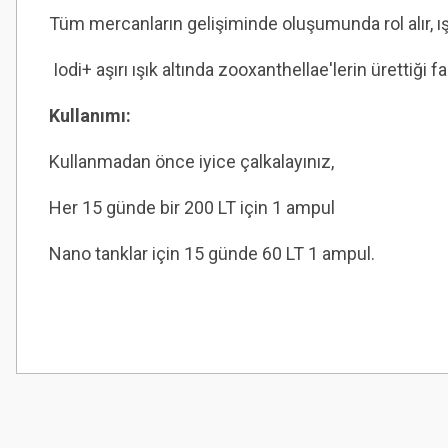
Tüm mercanların gelişiminde oluşumunda rol alır, ı
Iodi+ aşırı ışık altında zooxanthellae'lerin ürettiği
Kullanımı:
Kullanmadan önce iyice çalkalayınız,
Her 15 günde bir 200 LT için 1 ampul
Nano tanklar için 15 günde 60 LT 1 ampul.
Bu ürünün fiyat bilgisi, resim, ürün açıklamalarında ve diğer konularda
Görüş ve önerileriniz için teşekkür ederiz.
Ürün resmi kalitesiz, bozuk veya görüntülenemiyor.