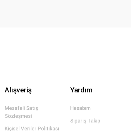
Alışveriş
Yardım
Mesafeli Satış
Hesabım
Sözleşmesi
Sipariş Takip
Kişisel Veriler Politikası