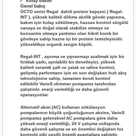
Kolay bakım
Genel bakış
OCTO
serisi
Regal
dahili protein kepçesi (
Regal-
INT
), yüksek kaliteli dökme akrilik gövde yapısına,
bakım için kolay sökülmeye, hassas kontrol sürgülü
vanaya ve doğal olarak stabilize etmeye ve
konsantre olmaya yardımcı olan hibrit konik bir
gövdeye sahip hazne içi bir protein temizleyicidir.
yükseldikçe organik zengin köpük.
Regal-INT
, aşınma ve yıpranmayı azaltmak için bir
fırıldak çarkı, ayrılabilir bir denetleyici, yüksek
kaliteli seramik şaft ve yatak ve rafine kontrol,
gelişmiş performans için en son değişken hızlı akış
teknolojisine sahip, tamamen kendi kontrol
edilebilir VarioS skimmer pompamız tarafından
çalıştırılır. enerji verimliliği ve daha güvenli
operasyonlar.
Alternatif akım (AC) kullanan sirkülasyon
pompalarının büyük çoğunluğunun aksine, VarioS
pompamız geleneksel AC pompalara göre daha
yüksek enerji verimliliği, 24 V çalışma voltajında ​​
daha güvenli çalışma ve en önemlisi değişken hız
kontrolü gibi çeşitli önemli avantajlara sahiptir.