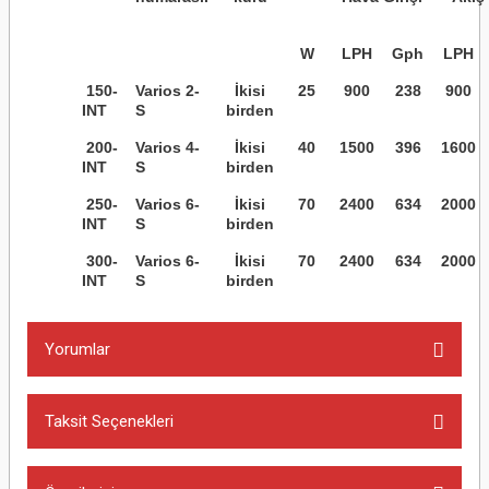
W
LPH
Gph
LPH
150-
Varios 2-
İkisi
25
900
238
900
INT
S
birden
200-
Varios 4-
İkisi
40
1500
396
1600
INT
S
birden
250-
Varios 6-
İkisi
70
2400
634
2000
INT
S
birden
300-
Varios 6-
İkisi
70
2400
634
2000
INT
S
birden
Yorumlar
Taksit Seçenekleri
Bu ürüne ilk yorumu siz yapın!