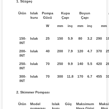
1. Süzgeç
Ürün
Islak
Pompa
Kupa
Boyun
kuru
Gücü
Çapı
Çapı
W
mm
inç
mm
inç
mm
150-
Islak
25
150
5.9
80
3.2
290
1
INT
200-
Islak
40
200
7.9
120
4.7
370
2
INT
250-
Islak
70
250
9.9
140
5.5
420
2
INT
300-
Islak
70
300
11.8
170
6.7
455
3
INT
2. Skimmer Pompası
Ürün
Model
Islak
Güç
Maksimum
Maks
numarası.
kuru
Hava Girişi
Akış 