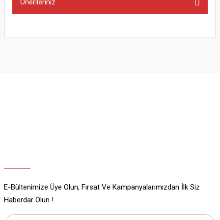
Önerileriniz
Yorum Yaz
Bu ürünün fiyat bilgisi, resim, ürün açıklamalarında ve diğer konularda
yetersiz gördüğünüz noktaları öneri formunu kullanarak tarafımıza
iletebilirsiniz.
Görüş ve önerileriniz için teşekkür ederiz.
Ürün resmi kalitesiz, bozuk veya görüntülenemiyor.
Ürün açıklamasında eksik bilgiler bulunuyor.
Ürün bilgilerinde hatalar bulunuyor.
Ürün fiyatı diğer sitelerden daha pahalı.
Bu ürüne benzer farklı alternatifler olmalı.
E-Bültenimize Üye Olun, Fırsat Ve Kampanyalarımızdan İlk Siz
Gönder
Haberdar Olun !