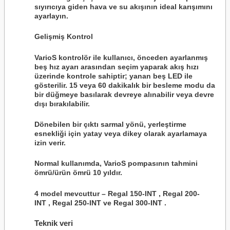
sıyırıcıya giden hava ve su akışının ideal karışımını
ayarlayın.
Gelişmiş Kontrol
VarioS kontrolör ile kullanıcı, önceden ayarlanmış
beş hız ayarı arasından seçim yaparak akış hızı
üzerinde kontrole sahiptir; yanan beş LED ile
gösterilir. 15 veya 60 dakikalık bir besleme modu da
bir düğmeye basılarak devreye alınabilir veya devre
dışı bırakılabilir.
Dönebilen bir çıktı sarmal yönü, yerleştirme
esnekliği için yatay veya dikey olarak ayarlamaya
izin verir.
Normal kullanımda, VarioS pompasının tahmini
ömrü/ürün ömrü 10 yıldır.
4 model mevcuttur –
Regal 150-INT
,
Regal 200-
INT
,
Regal 250-INT
ve
Regal 300-INT
.
Teknik veri