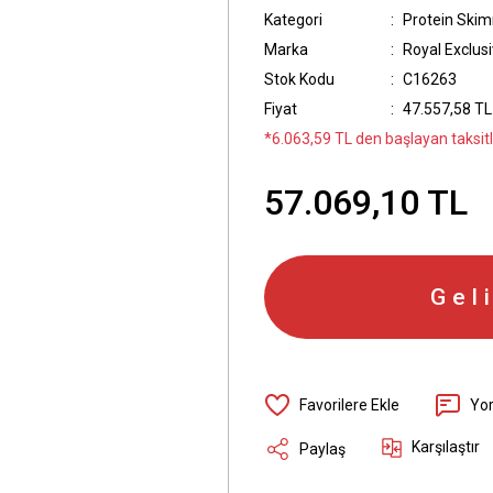
Kategori
Protein Skim
Marka
Royal Exclusi
Stok Kodu
C16263
Fiyat
47.557,58 TL
*6.063,59 TL den başlayan taksitle
57.069,10 TL
Gel
Yo
Karşılaştır
Paylaş