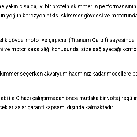
ne yakın olsa da, iyi bir protein skimmer ın performansın
yun yoğun korozyon etkisi skimmer gövdesi ve motorunda 
relik gövde, motor ve çırpıcısı (Titanum Carpit) sayesin
imi ve motor sessizliği konusunda size sağlayacağı konfor
in skimmer seçerken akvaryum hacminiz kadar modellere b
bebi ile Cihazı çalıştırmadan önce mutlaka bir voltaj regül
ek arızalar garanti kapsamı dışında kalmaktadır.