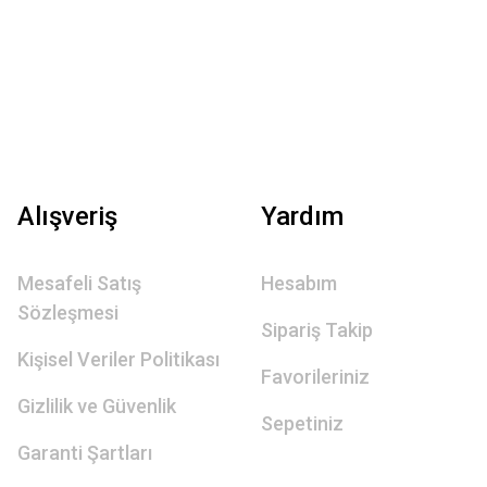
Alışveriş
Yardım
Mesafeli Satış
Hesabım
Sözleşmesi
Sipariş Takip
Kişisel Veriler Politikası
Favorileriniz
Gizlilik ve Güvenlik
Sepetiniz
Garanti Şartları