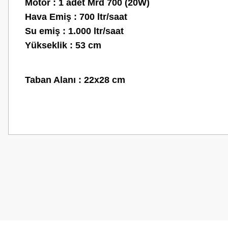
Motor : 1 adet Mrd 700 (20W)
Hava Emiş : 700 ltr/saat
Su emiş : 1.000 ltr/saat
Yükseklik : 53 cm
Taban Alanı : 22x28 cm
Bu ürünün fiyat bilgisi, resim, ürün açıklamalarında ve diğer konularda
Görüş ve önerileriniz için teşekkür ederiz.
Ürün resmi kalitesiz, bozuk veya görüntülenemiyor.
Ürün açıklamasında eksik bilgiler bulunuyor.
Ürün bilgilerinde hatalar bulunuyor.
Ürün fiyatı diğer sitelerden daha pahalı.
Bu ürüne benzer farklı alternatifler olmalı.