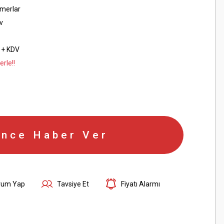
merlar
v
 + KDV
rle!!
ince Haber Ver
rum Yap
Tavsiye Et
Fiyatı Alarmı