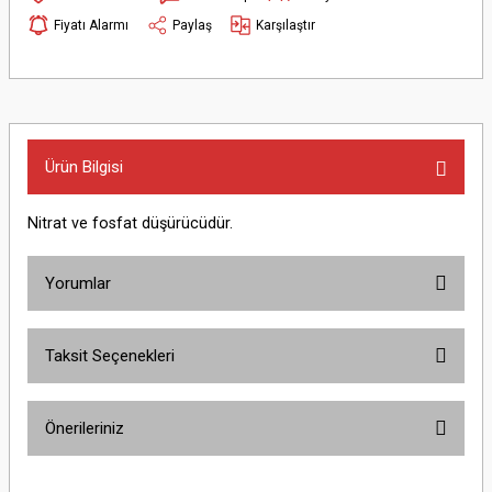
Fiyatı Alarmı
Paylaş
Karşılaştır
Ürün Bilgisi
Nitrat ve fosfat düşürücüdür.
Yorumlar
Taksit Seçenekleri
Bu ürüne ilk yorumu siz yapın!
Önerileriniz
Yorum Yaz
Bu ürünün fiyat bilgisi, resim, ürün açıklamalarında ve diğer konularda