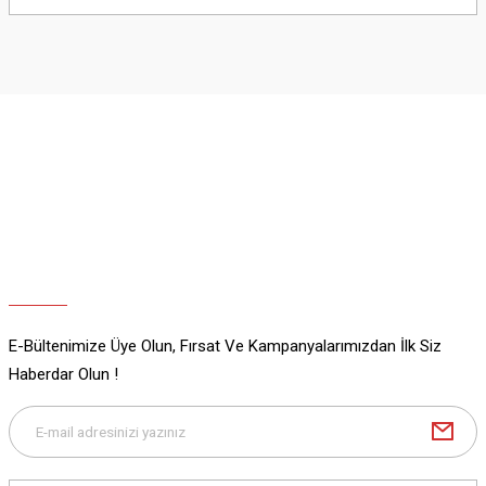
yetersiz gördüğünüz noktaları öneri formunu kullanarak tarafımıza
iletebilirsiniz.
Görüş ve önerileriniz için teşekkür ederiz.
Ürün resmi kalitesiz, bozuk veya görüntülenemiyor.
Ürün açıklamasında eksik bilgiler bulunuyor.
Ürün bilgilerinde hatalar bulunuyor.
Ürün fiyatı diğer sitelerden daha pahalı.
Bu ürüne benzer farklı alternatifler olmalı.
E-Bültenimize Üye Olun, Fırsat Ve Kampanyalarımızdan İlk Siz
Gönder
Haberdar Olun !