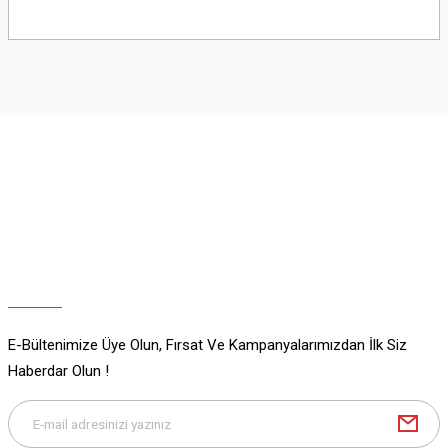
Bu ürünün fiyat bilgisi, resim, ürün açıklamalarında ve diğer konularda
yetersiz gördüğünüz noktaları öneri formunu kullanarak tarafımıza
iletebilirsiniz.
Görüş ve önerileriniz için teşekkür ederiz.
Ürün resmi kalitesiz, bozuk veya görüntülenemiyor.
Ürün açıklamasında eksik bilgiler bulunuyor.
Ürün bilgilerinde hatalar bulunuyor.
Ürün fiyatı diğer sitelerden daha pahalı.
Bu ürüne benzer farklı alternatifler olmalı.
E-Bültenimize Üye Olun, Fırsat Ve Kampanyalarımızdan İlk Siz
Gönder
Haberdar Olun !