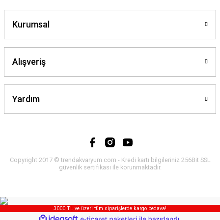
Kurumsal
Alışveriş
Yardım
Copyright 2017 © trendakvaryum.com - Kredi kartı bilgileriniz 256Bit SSL
güvenlik sertifikası ile korunmaktadır.
3000 TL ve üzeri tüm siparişlerde kargo bedava!
ideasoft
ile
e-