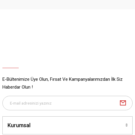
Ürün resmi kalitesiz, bozuk veya görüntülenemiyor.
Ürün açıklamasında eksik bilgiler bulunuyor.
Ürün bilgilerinde hatalar bulunuyor.
Ürün fiyatı diğer sitelerden daha pahalı.
Bu ürüne benzer farklı alternatifler olmalı.
E-Bültenimize Üye Olun, Fırsat Ve Kampanyalarımızdan İlk Siz
Gönder
Haberdar Olun !
Kurumsal