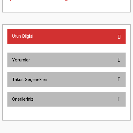
Ürün Bilgisi
Yorumlar
Taksit Seçenekleri
Bu ürüne ilk yorumu siz yapın!
Önerileriniz
Yorum Yaz
Bu ürünün fiyat bilgisi, resim, ürün açıklamalarında ve diğer konularda
yetersiz gördüğünüz noktaları öneri formunu kullanarak tarafımıza
iletebilirsiniz.
Görüş ve önerileriniz için teşekkür ederiz.