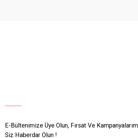
Ürün bilgilerinde hatalar bulunuyor.
Ürün fiyatı diğer sitelerden daha pahalı.
Bu ürüne benzer farklı alternatifler olmalı.
E-Bültenimize Üye Olun, Fırsat Ve Kampanyalarımı
Siz Haberdar Olun !