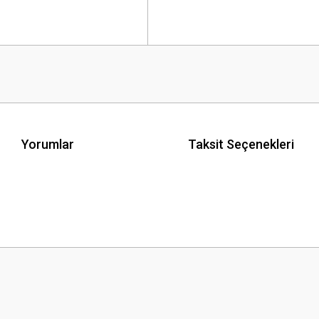
Yorumlar
Taksit Seçenekleri
 yetersiz gördüğünüz noktaları öneri formunu kullanarak tarafımıza iletebilirsini
Bu ürüne ilk yorumu siz yapın!
Yorum Yaz