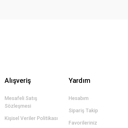
Alışveriş
Yardım
Mesafeli Satış
Hesabım
Sözleşmesi
Sipariş Takip
Kişisel Veriler Politikası
Favorileriniz