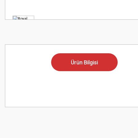
Ürün Bilgisi
Bu ürünün fiyat bilgisi, resim, ürün açıklamalarında ve diğer konularda
Görüş ve önerileriniz için teşekkür ederiz.
Ürün resmi kalitesiz, bozuk veya görüntülenemiyor.
Ürün açıklamasında eksik bilgiler bulunuyor.