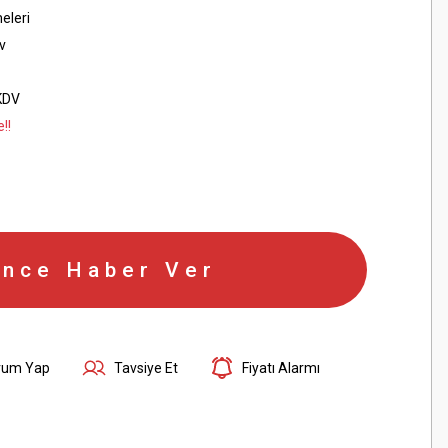
eleri
v
KDV
!!
ince Haber Ver
rum Yap
Tavsiye Et
Fiyatı Alarmı