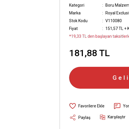
Kategori
Boru Malzem
Marka
Royal Exclusi
Stok Kodu
V110080
Fiyat
151,57 TL + 
*19,33 TL den başlayan taksitlerle
181,88 TL
Gel
Yo
Karşılaştır
Paylaş